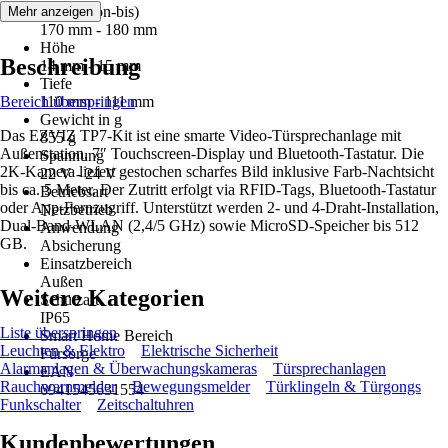
Breite (von-bis)
Mehr anzeigen
170 mm - 180 mm
Höhe
Beschreibung
14 mm - 15 mm
Tiefe
Bereich überspringen
110 mm - 111 mm
Gewicht in g
Das EZVIZ TP7-Kit ist eine smarte Video-Türsprechanlage mit
855 g
Außenstation, 7″ Touchscreen-Display und Bluetooth-Tastatur. Die
Spannung
2K-Kamera liefert gestochen scharfes Bild inklusive Farb-Nachtsicht
22 V - 24 V
bis ca. 5 Meter. Der Zutritt erfolgt via RFID-Tags, Bluetooth-Tastatur
Betriebsart
oder App-Fernzugriff. Unterstützt werden 2- und 4-Draht-Installation,
Netzbetrieb
Dual-Band-WLAN (2,4/5 GHz) sowie MicroSD-Speicher bis 512
Anwendung
GB.
Absicherung
Einsatzbereich
Außen
Weitere Kategorien
Schutzart
IP65
Liste überspringen
Smart Home Bereich
Leuchten & Elektro
Elektrische Sicherheit
Fürsorge
Alarmanlagen & Überwachungskameras
Türsprechanlagen
EAN
Rauchwarnmelder
Bewegungsmelder
Türklingeln & Türgongs
6941545631554
Funkschalter
Zeitschaltuhren
Kundenbewertungen