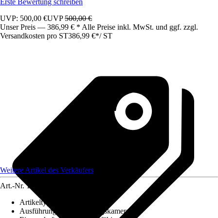
Erste Bewertung schreiben
UVP: 500,00 €
UVP
500,00 €
Unser Preis — 386,99 € * Alle Preise inkl. MwSt. und ggf. zzgl.
Versandkosten pro ST
386,99 €
*
/
ST
Weitere Artikel des Verkäufers
Art.-Nr.
12630297
Artikeltyp
:
Kamera
Ausführung
:
Überwachungskamera