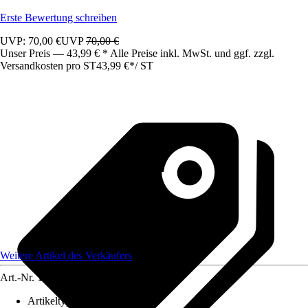
Erste Bewertung schreiben
UVP: 70,00 €
UVP
70,00 €
Unser Preis — 43,99 € * Alle Preise inkl. MwSt. und ggf. zzgl.
Versandkosten pro ST
43,99 €
*
/
ST
Weitere Artikel des Verkäufers
Art.-Nr.
12623008
Artikeltyp
:
Kamera