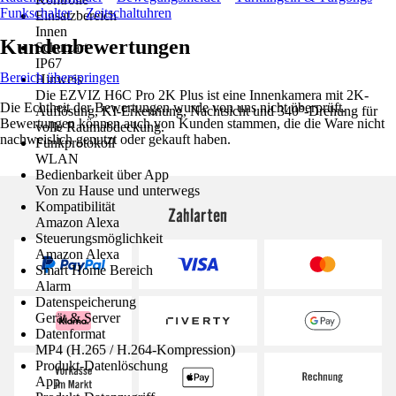
Funkschalter
Zeitschaltuhren
Einsatzbereich
Innen
Kundenbewertungen
Schutzart
IP67
Bereich überspringen
Hinweis
Die EZVIZ H6C Pro 2K Plus ist eine Innenkamera mit 2K-
Die Echtheit der Bewertungen wurde von uns nicht überprüft.
Auflösung, KI-Erkennung, Nachtsicht und 340°-Drehung für
Bewertungen können auch von Kunden stammen, die die Ware nicht
volle Raumabdeckung.
nachweislich genutzt oder gekauft haben.
Funkprotokoll
WLAN
Bedienbarkeit über App
Von zu Hause und unterwegs
Kompatibilität
Zahlarten
Amazon Alexa
Steuerungsmöglichkeit
Amazon Alexa
Smart Home Bereich
Alarm
Datenspeicherung
Gerät & Server
Datenformat
MP4 (H.265 / H.264-Kompression)
Produkt-Datenlöschung
App