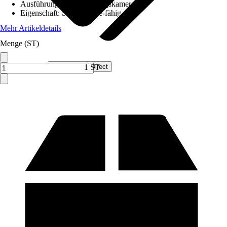
Ausführung
:
Überwachungskamera
Eigenschaft
:
Smart Home-fähig
Mehr Artikeldetails
Menge (ST)
Verkauf durch:
Smart Home Direct
1 ST