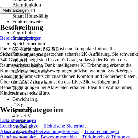
Alarmfunktion
Eigenschaft
Mehr anzeigen
Smart Home-fähig
Funkreichweite
Beschreibung
10 m
Zugriff über
Bereich überspringen
Smartphone
Speichermedium
Die EZVIZ H6C Pro 2K Plus ist eine kompakte Indoor-IP-
SD-Karte max. 512 GB
Sicherheitskamera mit gestochen scharfer 2K-Auflösung. Sie schwenkt
Übertragungsart
340 Grad und neigt sich bis zu 55 Grad, sodass jeder Bereich des
WLAN
Raums sichtbar bleibt. Dank intelligenter KI-Erkennung erkennt die
Breite (von-bis)
Kamera Menschen und Bewegungen präzise, während Zwei-Wege-
102 mm - 103 mm
Audio und Farbnachtsicht zusätzlichen Komfort und Sicherheit bieten.
Höhe
Über die EZVIZ-App kannst du das Live-Bild verfolgen und
185 mm - 186 mm
Benachrichtigungen bei Aktivitäten erhalten. Ideal für Wohnzimmer,
Tiefe
Kinderzimmer oder Büro.
87 mm - 88 mm
Gewicht in g
218 g
Weitere Kategorien
Spannung
4 V - 5 V
Liste überspringen
Betriebsart
Leuchten & Elektro
Elektrische Sicherheit
Netzbetrieb
Alarmanlagen & Überwachungskameras
Türsprechanlagen
Anwendung
Rauchwarnmelder
Bewegungsmelder
Türklingeln & Türgongs
Kontrolle