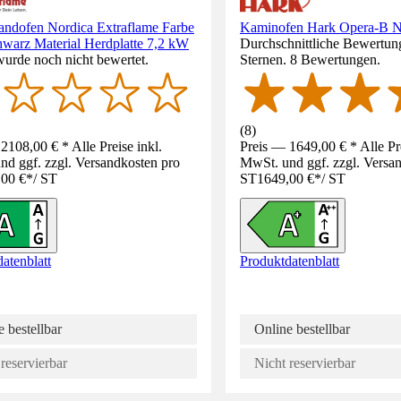
andofen Nordica Extraflame Farbe
Kaminofen Hark Opera-B N
hwarz Material Herdplatte 7,2 kW
Durchschnittliche Bewertung
wurde noch nicht bewertet.
Sternen. 8 Bewertungen.
(
8
)
2108,00 € * Alle Preise inkl.
Preis — 1649,00 € * Alle Pre
d ggf. zzgl. Versandkosten pro
MwSt. und ggf. zzgl. Versa
,00 €
*
/
ST
ST
1649,00 €
*
/
ST
atenblatt
Produktdatenblatt
 bestellbar
Online bestellbar
reservierbar
Nicht reservierbar