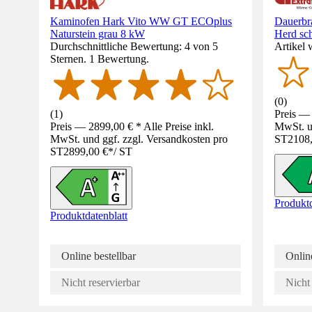
Kaminofen Hark Vito WW GT ECOplus
Dauerbr
Naturstein grau 8 kW
Herd sc
Durchschnittliche Bewertung: 4 von 5
Artikel 
Sternen. 1 Bewertung.
(
0
)
(
1
)
Preis — 
Preis — 2899,00 € * Alle Preise inkl.
MwSt. un
MwSt. und ggf. zzgl. Versandkosten pro
ST
2108
ST
2899,00 €
*
/
ST
Produktd
Produktdatenblatt
Online bestellbar
Online
Nicht reservierbar
Nicht 