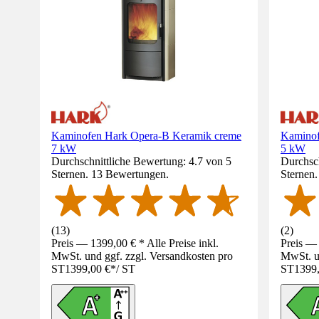
Kaminofen Hark Opera-B Keramik creme
Kaminof
7 kW
5 kW
Durchschnittliche Bewertung: 4.7 von 5
Durchsch
Sternen. 13 Bewertungen.
Sternen
(
13
)
(
2
)
Preis — 1399,00 € * Alle Preise inkl.
Preis — 
MwSt. und ggf. zzgl. Versandkosten pro
MwSt. un
ST
1399,00 €
*
/
ST
ST
1399