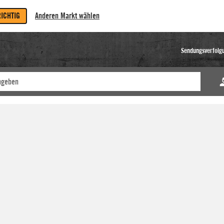
RICHTIG
Anderen Markt wählen
Sendungsverfolg