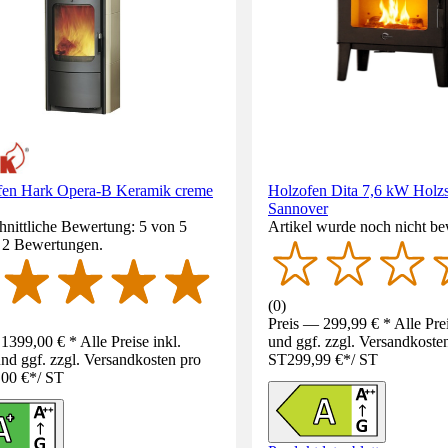
en Hark Opera-B Keramik creme
Holzofen Dita 7,6 kW Holzs
Sannover
nittliche Bewertung: 5 von 5
Artikel wurde noch nicht be
. 2 Bewertungen.
(
0
)
Preis — 299,99 € * Alle Pre
1399,00 € * Alle Preise inkl.
und ggf. zzgl. Versandkoste
d ggf. zzgl. Versandkosten pro
ST
299,99 €
*
/
ST
,00 €
*
/
ST