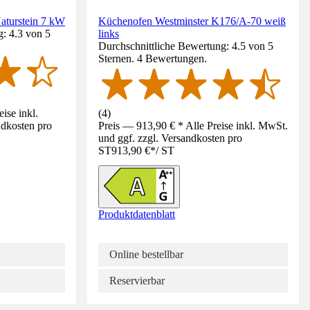
aturstein 7 kW
Küchenofen Westminster K176/A-70 weiß
: 4.3 von 5
links
Durchschnittliche Bewertung: 4.5 von 5
Sternen. 4 Bewertungen.
ise inkl.
(
4
)
ndkosten pro
Preis — 913,90 € * Alle Preise inkl. MwSt.
und ggf. zzgl. Versandkosten pro
ST
913,90 €
*
/
ST
Produktdatenblatt
Online bestellbar
Reservierbar