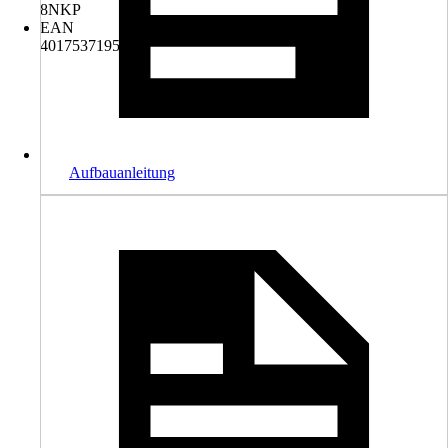
8NKP
EAN
4017537195754
Aufbauanleitung