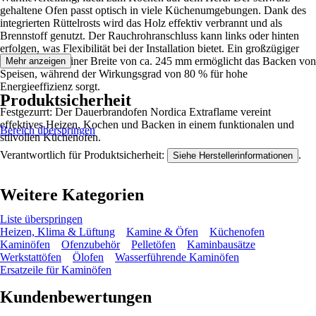
gehaltene Ofen passt optisch in viele Küchenumgebungen. Dank des
integrierten Rüttelrosts wird das Holz effektiv verbrannt und als
Brennstoff genutzt. Der Rauchrohranschluss kann links oder hinten
erfolgen, was Flexibilität bei der Installation bietet. Ein großzügiger
Backraum mit einer Breite von ca. 245 mm ermöglicht das Backen von
Mehr anzeigen
Speisen, während der Wirkungsgrad von 80 % für hohe
Energieeffizienz sorgt.
Produktsicherheit
Festgezurrt: Der Dauerbrandofen Nordica Extraflame vereint
effektives Heizen, Kochen und Backen in einem funktionalen und
Bereich überspringen
stilvollen Küchenofen.
Verantwortlich für Produktsicherheit:
.
Siehe Herstellerinformationen
Weitere Kategorien
Liste überspringen
Heizen, Klima & Lüftung
Kamine & Öfen
Küchenofen
Kaminöfen
Ofenzubehör
Pelletöfen
Kaminbausätze
Werkstattöfen
Ölofen
Wasserführende Kaminöfen
Ersatzeile für Kaminöfen
Kundenbewertungen