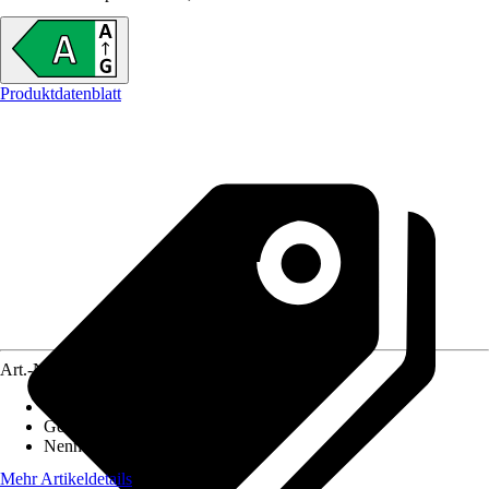
Produktdatenblatt
Art.-Nr.
10571588
Material Herdplatte
:
Gusseisen
Gewicht
:
150 kg
Nennwärmeleistung
:
7,2 kW
Mehr Artikeldetails