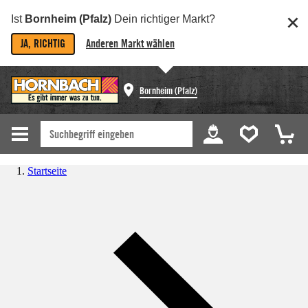
Ist
Bornheim (Pfalz)
Dein richtiger Markt?
JA, RICHTIG
Anderen Markt wählen
Bornheim (Pfalz)
Startseite