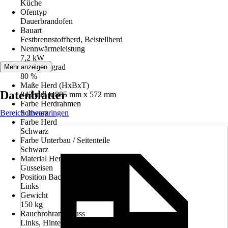
Küche
Ofentyp
Dauerbrandofen
Bauart
Festbrennstoffherd, Beistellherd
Nennwärmeleistung
7,2 kW
Wirkungsgrad
Mehr anzeigen
80 %
Maße Herd (HxBxT)
Datenblätter
843 mm x 885 mm x 572 mm
Farbe Herdrahmen
Bereich überspringen
Schwarz
Farbe Herd
Schwarz
Farbe Unterbau / Seitenteile
Schwarz
Material Herdplatte
Gusseisen
Position Backraum
Links
Gewicht
150 kg
Rauchrohranschluss
Links, Hinten