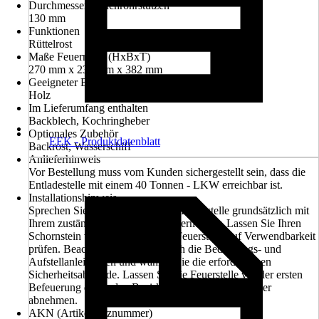
Durchmesser Rauchrohrstutzen
130 mm
Funktionen
Rüttelrost
Maße Feuerraum (HxBxT)
270 mm x 230 mm x 382 mm
Geeigneter Brennstoff
Holz
Im Lieferumfang enthalten
Backblech, Kochringheber
Optionales Zubehör
EEK - Produktdatenblatt
Backrost, Wasserschiff
Anlieferhinweis
Vor Bestellung muss vom Kunden sichergestellt sein, dass die
Entladestelle mit einem 40 Tonnen - LKW erreichbar ist.
Installationshinweis
Sprechen Sie vor dem Kauf einer Feuerstelle grundsätzlich mit
Ihrem zuständigen Schornsteinfegermeister. Lassen Sie Ihren
Schornstein vor dem Einbau der Feuerstelle auf Verwendbarkeit
prüfen. Beachten Sie grundsätzlich die Bedienungs- und
Aufstellanleitungen und wahren Sie die erforderlichen
Sicherheitsabstände. Lassen Sie die Feuerstelle vor der ersten
Befeuerung durch den Bezirksschornsteinfegermeister
abnehmen.
AKN (Artikelkurznummer)