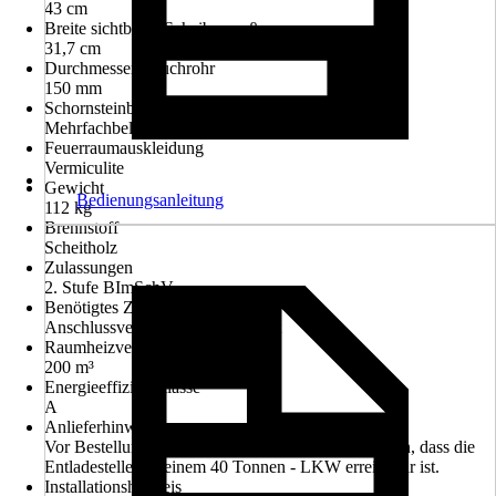
43 cm
Breite sichtbares Scheibenmaß
31,7 cm
Durchmesser Rauchrohr
150 mm
Schornsteinbelegung
Mehrfachbelegung
Feuerraumauskleidung
Vermiculite
Gewicht
Bedienungsanleitung
112 kg
Brennstoff
Scheitholz
Zulassungen
2. Stufe BImSchV
Benötigtes Zubehör
Anschlussverrohrung, Thermostat
Raumheizvermögen
200 m³
Energieeffizienzklasse
A
Anlieferhinweis
Vor Bestellung muss vom Kunden sichergestellt sein, dass die
Entladestelle mit einem 40 Tonnen - LKW erreichbar ist.
Installationshinweis