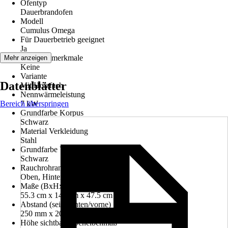
Ofentyp
Dauerbrandofen
Modell
Cumulus Omega
Für Dauerbetrieb geeignet
Ja
Leistungsmerkmale
Mehr anzeigen
Keine
Variante
Datenblätter
Mit Holzfach
Nennwärmeleistung
Bereich überspringen
7 kW
Grundfarbe Korpus
Schwarz
Material Verkleidung
Stahl
Grundfarbe Verkleidung
Schwarz
Rauchrohranschluss
Oben, Hinten
Maße (BxHxT)
55.3 cm x 142 cm x 47.5 cm
Abstand (seite/hinten/vorne)
250 mm x 200 mm x 1000 mm
Höhe sichtbares Scheibenmaß