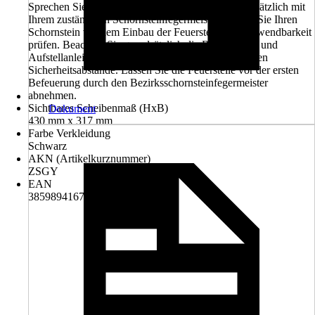
Sprechen Sie vor dem Kauf einer Feuerstelle grundsätzlich mit
Ihrem zuständigen Schornsteinfegermeister. Lassen Sie Ihren
Schornstein vor dem Einbau der Feuerstelle auf Verwendbarkeit
prüfen. Beachten Sie grundsätzlich die Bedienungs- und
Aufstellanleitungen und wahren Sie die erforderlichen
Sicherheitsabstände. Lassen Sie die Feuerstelle vor der ersten
Befeuerung durch den Bezirksschornsteinfegermeister
abnehmen.
Sichtbares Scheibenmaß (HxB)
Dokument
430 mm x 317 mm
Farbe Verkleidung
Schwarz
AKN (Artikelkurznummer)
ZSGY
EAN
3859894167538