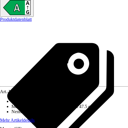
Produktdatenblatt
Art.-Nr.
12392500
Ausführung
:
Kaminofen
Maße (BxHxT)
:
55.3 cm x 142 cm x 47.5 cm
Nennwärmeleistung
:
7 kW
Mehr Artikeldetails