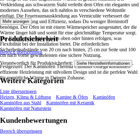
Verkleidung aus schwarzem Stahl verleiht dem Ofen ein elegantes und
modernes Aussehen, das sich nahtlos in verschiedene Wohnstile
einfügt. Die Feuerraumauskleidung aus Vermiculite verbessert die
Wärmespeicherung und Effizienz, sodass Du weniger Brennstoff
Mehr anzeigen
benötigst. Der Ofen ist mit einem Wärmespeicher ausgestattet, der die
Wärme länger hält und somit für eine gleichmäßige Temperatur sorgt.
Produktsicherheit
Der Rauchrohranschluss kann oben oder hinten erfolgen, was
Flexibilität bei der Installation bietet. Die erforderlichen
Sicherheitsabstände von 20 cm nach hinten, 25 cm zur Seite und 100
Bereich überspringen
cm nach vorne gewährleisten eine sichere Nutzung.
Verantwortlich für Produktsicherheit:
.
Siehe Herstellerinformationen
Festgezurrt: Der Kaminofen Thermia Cumulus Omega kombiniert
effiziente Heizleistung mit stilvollem Design und ist die perfekte Wahl
für gemütliche Wärme in Deinem Zuhause.
Weitere Kategorien
Liste überspringen
Heizen, Klima & Lüftung
Kamine & Öfen
Kaminöfen
Kaminöfen aus Stahl
Kaminöfen mit Keramik
Kaminöfen mit Naturstein
Kundenbewertungen
Bereich überspringen