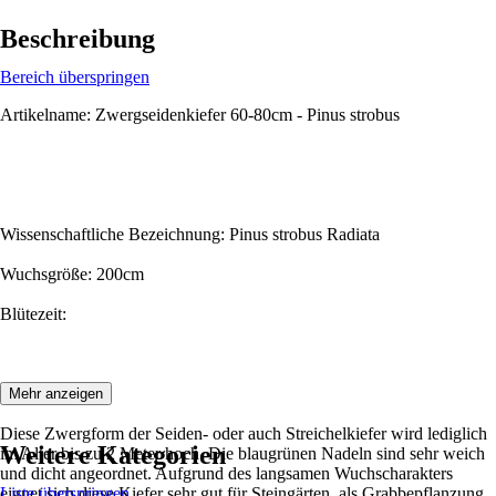
Beschreibung
Bereich überspringen
Artikelname: Zwergseidenkiefer 60-80cm - Pinus strobus
Wissenschaftliche Bezeichnung: Pinus strobus Radiata
Wuchsgröße: 200cm
Blütezeit:
Beschreibung:
Mehr anzeigen
Diese Zwergform der Seiden- oder auch Streichelkiefer wird lediglich
Weitere Kategorien
im Alter bis zu 2 Meter hoch. Die blaugrünen Nadeln sind sehr weich
und dicht angeordnet. Aufgrund des langsamen Wuchscharakters
eignet sich diese Kiefer sehr gut für Steingärten, als Grabbepflanzung
Liste überspringen