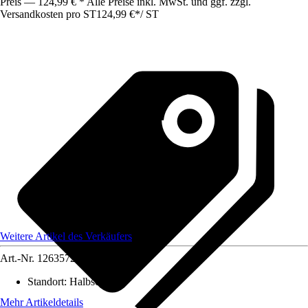
Preis — 124,99 € * Alle Preise inkl. MwSt. und ggf. zzgl.
Versandkosten pro ST
124,99 €
*
/
ST
Weitere Artikel des Verkäufers
Art.-Nr.
12635726
Standort
:
Halbschatten
Mehr Artikeldetails