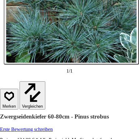
1
/
1
Vergleichen
Zwergseidenkiefer 60-80cm - Pinus strobus
Erste Bewertung schreiben