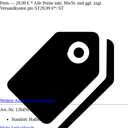
Preis — 29,99 € * Alle Preise inkl. MwSt. und ggf. zzgl.
Versandkosten pro ST
29,99 €
*
/
ST
Weitere Artikel des Verkäufers
Art.-Nr.
12645914
Standort
:
Halbschatten
Mehr Artikeldetails