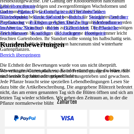
Heidekrautgewächse. Die Gattung der Rhododendron hanceanum
gehören zu den niedrigen und zwergenförmigen Wuchsformen und
Liste überspringen
sind immergrün. Diese Gattung ist auch für ihren frühen
Garten
Pflanzen
Gartenpflanzen & Freilandpflanzen
Blütezeitpunkt bekannt. Sie sind besonders für Steingärten und die
Rhododendron
Heckenpflanzen
Bambus
Stauden
Ziergräser
Bepflanzung von Trögen geeignet. Die Zwergrohododendron werden
Ziersträucher
Buchsbaum & Stechpalme Ilex
Kletterpflanzen
im Alter ca. 70cm hoch und bis zu 120cm breit. Die Pflanze benötigen
Immergrüne Sträucher
Rosen
Bodendecker
Formgehölze
einen humosen bis sandigen und auch gerne moorigen immer leicht
Teichpflanzen
Koniferen
Hochstämme
Hortensien
feuchten Gartenboden. Ihr Standort sollte sonnig bis halbschattig sein.
Kundenbewertungen
Die wissenschaftlich Rhododendron hanceanum sind winterharte
Gartenpflanzen.
Bereich überspringen
Die Echtheit der Bewertungen wurde von uns nicht überprüft.
Bewertungen können auch von Kunden stammen, die die Ware nicht
Wir verkaufen Gartenpflanzen, die im Freiland gezogen werden. Sie
nachweislich genutzt oder gekauft haben.
sind immer der Jahreszeit entsprechend ausgetrieben und gewachsen.
Jede Pflanze braucht seine speziellen Lebendbedingungen Lesen Sie
dazu bitte die Artikelbeschreibung. Die angegebene Blütezeit bedeutet
nicht, das am ersten genannten Tag sich die Blüten öffnen und sich am
letzten Tag wieder schließen. Wir geben den Zeitraum an, in der die
Zahlarten
Pflanze normalerweise blüht