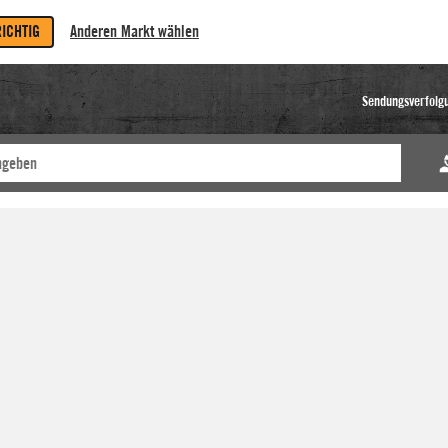
RICHTIG
Anderen Markt wählen
Sendungsverfolg