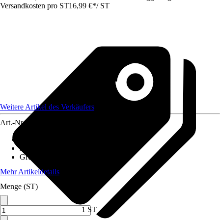
Versandkosten pro ST
16,99 €
*
/
ST
Weitere Artikel des Verkäufers
Art.-Nr.
12578648
Artikeltyp
:
Vlies
Material
:
Jute
Grundfarbe
:
Braun
Mehr Artikeldetails
Menge (ST)
1 ST