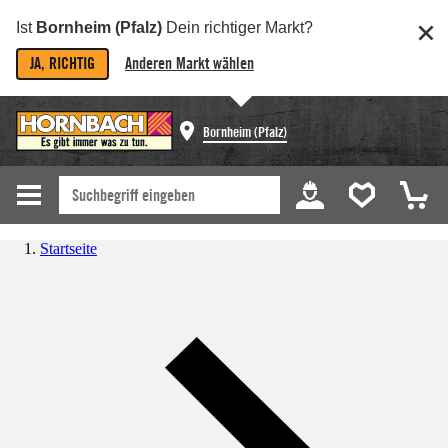
Ist
Bornheim (Pfalz)
Dein richtiger Markt?
JA, RICHTIG
Anderen Markt wählen
Bornheim (Pfalz)
Startseite