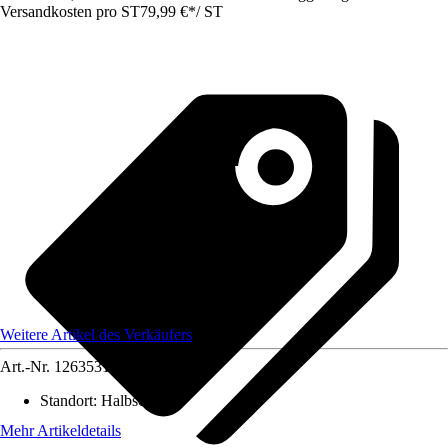
Versandkosten pro ST
79,99 €
*
/
ST
Weitere Artikel des Verkäufers
Art.-Nr.
12635318
Standort
:
Halbschatten
Mehr Artikeldetails