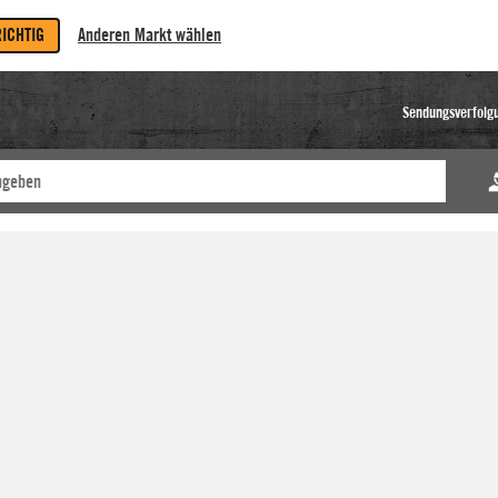
RICHTIG
Anderen Markt wählen
Sendungsverfolg