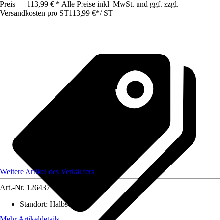
Preis — 113,99 € * Alle Preise inkl. MwSt. und ggf. zzgl.
Versandkosten pro ST
113,99 €
*
/
ST
Weitere Artikel des Verkäufers
Art.-Nr.
12643752
Standort
:
Halbschatten
Mehr Artikeldetails