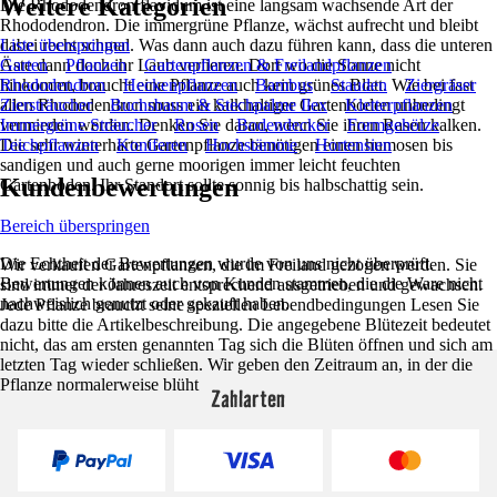
Weitere Kategorien
Die Rhododendron flavidum ist eine langsam wachsende Art der
Rhododendron. Die immergrüne Pflanze, wächst aufrecht und bleibt
dabei recht schmal. Was dann auch dazu führen kann, dass die unteren
Liste überspringen
Äste dann doch ihr Laub verlieren. Dort wo die Sonne nicht
Garten
Pflanzen
Gartenpflanzen & Freilandpflanzen
hinkommt, braucht eine Pflanze auch kein grünes Blatt. Wie bei fast
Rhododendron
Heckenpflanzen
Bambus
Stauden
Ziergräser
allen Rhododendron muss ein kalkhaltiger Gartenboden unbedingt
Ziersträucher
Buchsbaum & Stechpalme Ilex
Kletterpflanzen
vermieden werden. Denken Sie daran, wenn Sie ihren Rasen kalken.
Immergrüne Sträucher
Rosen
Bodendecker
Formgehölze
Die sehr winterharte Gartenpflanze benötigen einen humosen bis
Teichpflanzen
Koniferen
Hochstämme
Hortensien
sandigen und auch gerne moorigen immer leicht feuchten
Kundenbewertungen
Gartenboden. Ihr Standort sollte sonnig bis halbschattig sein.
Bereich überspringen
Die Echtheit der Bewertungen wurde von uns nicht überprüft.
Wir verkaufen Gartenpflanzen, die im Freiland gezogen werden. Sie
Bewertungen können auch von Kunden stammen, die die Ware nicht
sind immer der Jahreszeit entsprechend ausgetrieben und gewachsen.
nachweislich genutzt oder gekauft haben.
Jede Pflanze braucht seine speziellen Lebendbedingungen Lesen Sie
dazu bitte die Artikelbeschreibung. Die angegebene Blütezeit bedeutet
nicht, das am ersten genannten Tag sich die Blüten öffnen und sich am
letzten Tag wieder schließen. Wir geben den Zeitraum an, in der die
Pflanze normalerweise blüht
Zahlarten