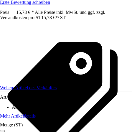
Erste Bewertung schreiben
Preis — 15,78 € * Alle Preise inkl. MwSt. und ggf. zzgl.
Versandkosten pro ST
15,78 €
*
/
ST
Weitere Artikel des Verkäufers
Art.-Nr.
12422269
Artikeltyp
:
Aufsatz
Mehr Artikeldetails
Menge (ST)