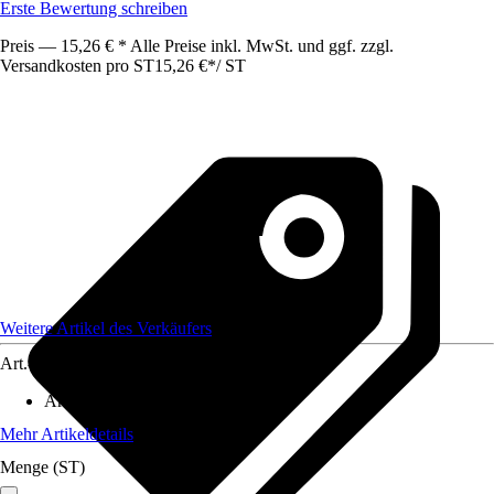
Erste Bewertung schreiben
Preis — 15,26 € * Alle Preise inkl. MwSt. und ggf. zzgl.
Versandkosten pro ST
15,26 €
*
/
ST
Weitere Artikel des Verkäufers
Art.-Nr.
12422271
Artikeltyp
:
Aufsatz
Mehr Artikeldetails
Menge (ST)