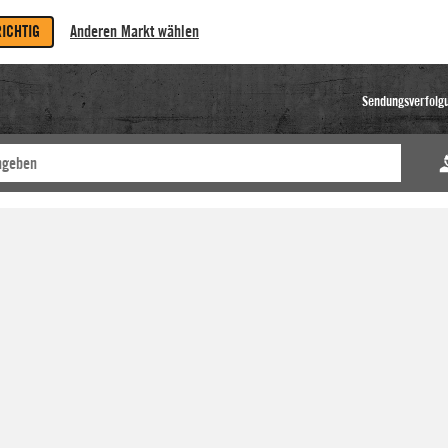
RICHTIG
Anderen Markt wählen
Sendungsverfolg