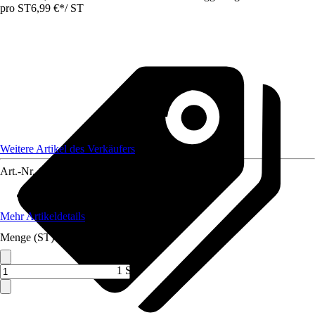
pro ST
6,99 €
*
/
ST
Weitere Artikel des Verkäufers
Art.-Nr.
12425785
Material Klinge
:
Chrom-Vanadium-Stahl
Mehr Artikeldetails
Menge (ST)
1 ST