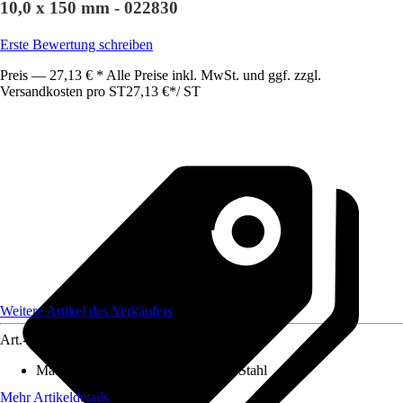
10,0 x 150 mm - 022830
Erste Bewertung schreiben
Preis — 27,13 € * Alle Preise inkl. MwSt. und ggf. zzgl.
Versandkosten pro ST
27,13 €
*
/
ST
Weitere Artikel des Verkäufers
Art.-Nr.
12425823
Material Klinge
:
Chrom-Vanadium-Stahl
Mehr Artikeldetails