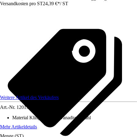
Versandkosten pro ST
24,39 €
*
/
ST
Weitere Artikel des Verkäufers
Art.-Nr.
12015774
Material Klinge
:
Chrom-Vanadium-Stahl
Mehr Artikeldetails
Menge (ST)