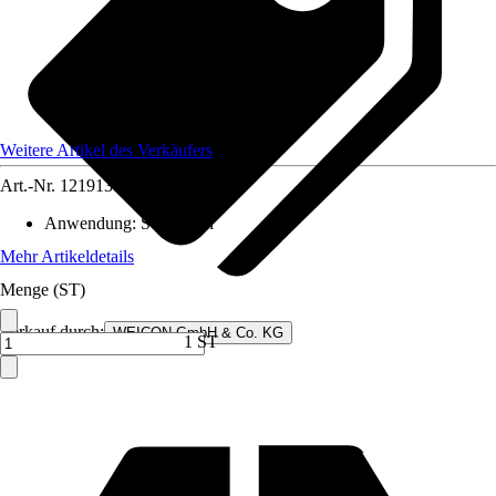
Weitere Artikel des Verkäufers
Art.-Nr.
12191386
Anwendung
:
Schneiden
Mehr Artikeldetails
Menge (ST)
Verkauf durch:
WEICON GmbH & Co. KG
1 ST