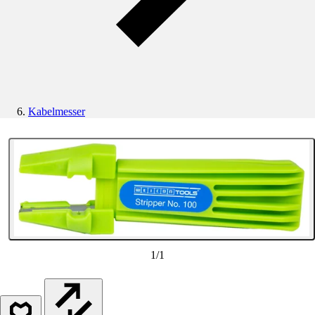
Kabelmesser
1
/
1