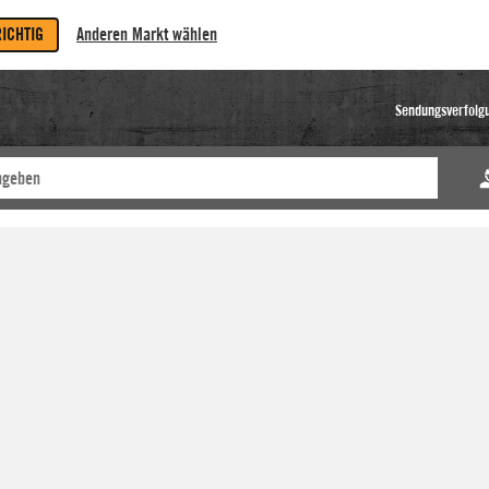
RICHTIG
Anderen Markt wählen
Sendungsverfolg