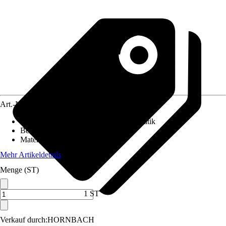
Art.-Nr.
3861609
Absenkautomatik
:
Ohne Absenkautomatik
Befestigungsart
:
Von unten
Material Scharniere
:
Edelstahl
Mehr Artikeldetails
Menge (ST)
1 ST
Verkauf durch:
HORNBACH