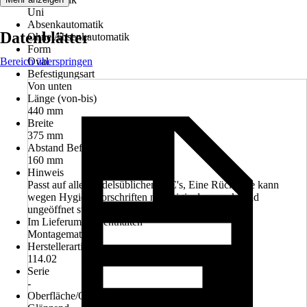
Uni
Absenkautomatik
Datenblätter
Ohne Absenkautomatik
Form
Bereich überspringen
Oval
Befestigungsart
Von unten
Länge (von-bis)
440 mm
Breite
375 mm
Abstand Befestigungslöcher
160 mm
Hinweis
Passt auf alle handelsüblichen WC's, Eine Rückgabe kann
wegen Hygienevorschriften nur original verpackt und
ungeöffnet stattfinden.
Im Lieferumfang enthalten
Montagematerial
Herstellerartikelnummer
114.02
Serie
-
Oberfläche/Oberflächenbehandlung