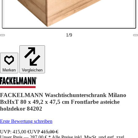
1
/
9
Vergleichen
FACKELMANN Waschtischunterschrank Milano
BxHxT 80 x 49,2 x 47,5 cm Frontfarbe asteiche
holzdekor 84202
Erste Bewertung schreiben
UVP: 415,00 €
UVP
415,00 €
Unser Preis — 287,00 € * Alle Preise inkl. MwSt. und ggf. zzgl.