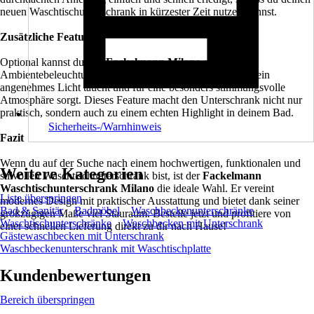
neuen Waschtischunterschrank in kürzester Zeit nutzen kannst.
Zusätzliche Features
Optional kannst du den
Fackelmann Milano
mit einer
Ambientebeleuchtung ausstatten, die dein Badezimmer in ein
angenehmes Licht taucht und für eine besonders stimmungsvolle
Atmosphäre sorgt. Dieses Feature macht den Unterschrank nicht nur
praktisch, sondern auch zu einem echten Highlight in deinem Bad.
Sicherheits-/Warnhinweis
Fazit
Wenn du auf der Suche nach einem hochwertigen, funktionalen und
Weitere Kategorien
stilvollen Waschtischunterschrank bist, ist der
Fackelmann
Waschtischunterschrank Milano
die ideale Wahl. Er vereint
Liste überspringen
modernes Design mit praktischer Ausstattung und bietet dank seiner
Bad & Sanitär
Badmöbel
Waschbeckenunterschränke
großzügigen Maße viel Stauraum. Bestelle jetzt und profitiere von
Waschtischunterschränke
Waschbecken mit Unterschrank
einer schnellen Lieferung direkt zu dir nach Hause!
Gästewaschbecken mit Unterschrank
Waschbeckenunterschrank mit Waschtischplatte
Kundenbewertungen
Bereich überspringen