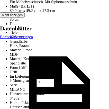
Für Möbelwaschtisch, Mit Siphonausschnitt
Maße (BxHxT)
80.0 cm x 49.2 cm x 47.5 cm
Breite
Mehr anzeigen
80 cm
Höhe
Datenblätter
49,2 cm
Tiefe
Bereich überspringen
47,5 cm
Grundfarbe
Holz, Braun
Material Front
MDF
Material Korpus
Spanplatte
Form Griff
Griff
Im Lieferumfang enthalten
lt Montageanleitung
Serie
MILANO
Herstellerartikelnummer
84202
Herkunftsland
Deutschland