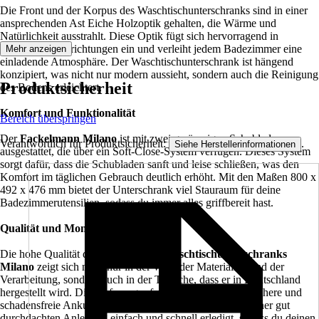
Die Front und der Korpus des Waschtischunterschranks sind in einer
ansprechenden Ast Eiche Holzoptik gehalten, die Wärme und
Natürlichkeit ausstrahlt. Diese Optik fügt sich hervorragend in
mediterrane Stilrichtungen ein und verleiht jedem Badezimmer eine
Mehr anzeigen
einladende Atmosphäre. Der Waschtischunterschrank ist hängend
konzipiert, was nicht nur modern aussieht, sondern auch die Reinigung
Produktsicherheit
des Bodens erleichtert.
Komfort und Funktionalität
Bereich überspringen
Der
Fackelmann Milano
ist mit zwei geräumigen Schubladen
Verantwortlich für Produktsicherheit:
.
Siehe Herstellerinformationen
ausgestattet, die über ein Soft-Close-System verfügen. Dieses System
sorgt dafür, dass die Schubladen sanft und leise schließen, was den
Komfort im täglichen Gebrauch deutlich erhöht. Mit den Maßen 800 x
492 x 476 mm bietet der Unterschrank viel Stauraum für deine
Badezimmerutensilien, sodass du immer alles griffbereit hast.
Qualität und Montage
Die hohe Qualität des
Fackelmann Waschtischunterschranks
Milano
zeigt sich nicht nur in der Wahl der Materialien und der
Verarbeitung, sondern auch in der Tatsache, dass er in Deutschland
hergestellt wird. Die Lieferung erfolgt zerlegt, was eine sichere und
schadensfreie Ankunft garantiert. Die Montage ist dank einer gut
durchdachten Anleitung einfach und schnell erledigt, sodass du deinen