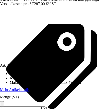
Versandkosten pro ST
287,00 €
*
/
ST
Art.-Nr.
4614421
Frontfarbe
:
Eiche
Korpusfarbe
:
Asteiche
Maße (BxHxT)
:
80.0 cm x 49.2 cm x 47.5 cm
Mehr Artikeldetails
Menge (ST)
1 ST