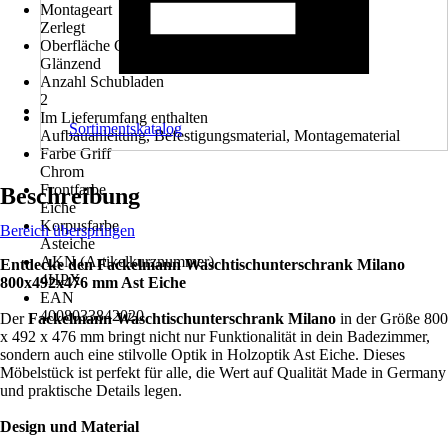
Montageart
Zerlegt
Oberfläche Griff
Glänzend
Anzahl Schubladen
2
Im Lieferumfang enthalten
Sortimentskatalog
Aufbauanleitung, Befestigungsmaterial, Montagematerial
Farbe Griff
Chrom
Frontfarbe
Beschreibung
Eiche
Korpusfarbe
Bereich überspringen
Asteiche
AKN (Artikelkurznummer)
Entdecke den Fackelmann Waschtischunterschrank Milano
4HPX
800x492x476 mm Ast Eiche
EAN
4008033842020
Der
Fackelmann Waschtischunterschrank Milano
in der Größe 800
x 492 x 476 mm bringt nicht nur Funktionalität in dein Badezimmer,
sondern auch eine stilvolle Optik in Holzoptik Ast Eiche. Dieses
Möbelstück ist perfekt für alle, die Wert auf Qualität Made in Germany
und praktische Details legen.
Design und Material