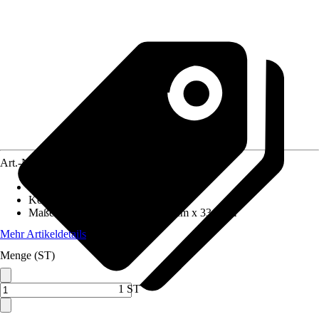
Art.-Nr.
10304093
Frontfarbe
:
Weiß
Korpusfarbe
:
Weiß
Maße (BxHxT)
:
56.9 cm x 54.6 cm x 33.0 cm
Mehr Artikeldetails
Menge (ST)
1 ST