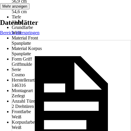
56,9 cm
Höhe
Mehr anzeigen
54,6 cm
Tiefe
Datenblätter
33 cm
Grundfarbe
Bereich überspringen
Weiß
Material Front
Spanplatte
Material Korpus
Spanplatte
Form Griff
Griffmulde
Serie
Cosmo
Herstellerartikelnummer
146316
Montageart
Zerlegt
Anzahl Türen
2 Drehtüren
Frontfarbe
Weiß
Korpusfarbe
Weiß