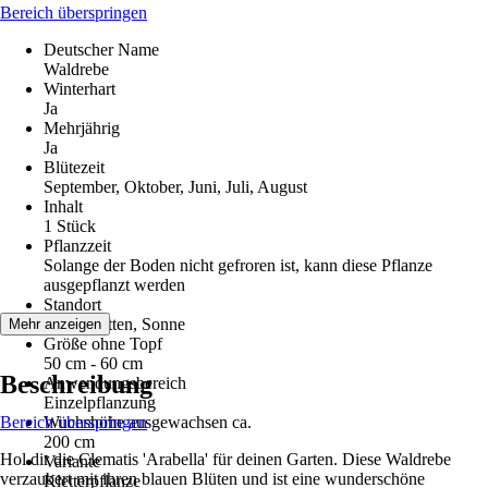
Bereich überspringen
Deutscher Name
Waldrebe
Winterhart
Ja
Mehrjährig
Ja
Blütezeit
September, Oktober, Juni, Juli, August
Inhalt
1 Stück
Pflanzzeit
Solange der Boden nicht gefroren ist, kann diese Pflanze
ausgepflanzt werden
Standort
Halbschatten, Sonne
Mehr anzeigen
Größe ohne Topf
50 cm - 60 cm
Beschreibung
Anwendungsbereich
Einzelpflanzung
Bereich überspringen
Wuchshöhe ausgewachsen ca.
200 cm
Hol dir die Clematis 'Arabella' für deinen Garten. Diese Waldrebe
Variante
verzaubert mit ihren blauen Blüten und ist eine wunderschöne
Kletterpflanze