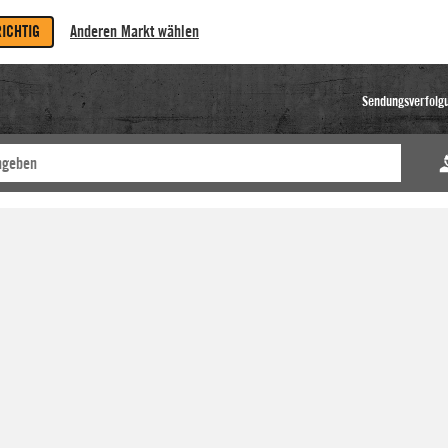
RICHTIG
Anderen Markt wählen
Sendungsverfolg