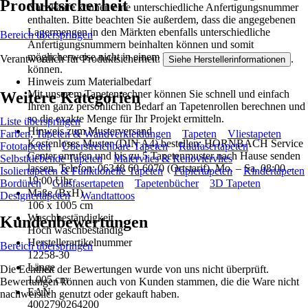
Produktsicherheit
Nachkäufe können eine unterschiedliche Anfertigungsnummer
enthalten. Bitte beachten Sie außerdem, dass die angegebenen
Lagermengen in den Märkten ebenfalls unterschiedliche
Bereich überspringen
Anfertigungsnummern beinhalten können und somit
möglicherweise nicht in einem Projekt verarbeitet werden
Verantwortlich für Produktsicherheit:
.
Siehe Herstellerinformationen
können.
Hinweis zum Materialbedarf
Mit unserem Tapetenrechner können Sie schnell und einfach
Weitere Kategorien
Ihren ganz persönlichen Bedarf an Tapetenrollen berechnen und
so die exakte Menge für Ihr Projekt ermitteln.
Liste überspringen
Hinweis zum Musterversand
Farben, Tapeten & Wandverkleidungen
Tapeten
Vliestapeten
Kostenloses Muster (DIN A4) bestellen: HORNBACH Service
Fototapeten
Überstreichbare Tapeten
Raufasertapeten
Center anrufen und bis zu 5 Tapetenmuster nach Hause senden
Selbstklebende Tapeten
Malervlies & Renoviervlies
lassen. Telefon: 06348 60-6070 (Ortstarif). Mo. – Sa. 08:00 –
Isoliertapeten & Funktionelle Tapeten
Papiertapeten
Kindertapeten
19:00 Uhr
Bordüren
Glasfasertapeten
Tapetenbücher
3D Tapeten
Maße (BxH)
Designertapeten
Wandtattoos
106 x 1005 cm
Waschbeständigkeit
Kundenbewertungen
Hoch waschbeständig
Herstellerartikelnummer
Bereich überspringen
12258-30
Länge
Die Echtheit der Bewertungen wurde von uns nicht überprüft.
1.005 cm
Bewertungen können auch von Kunden stammen, die die Ware nicht
EAN
nachweislich genutzt oder gekauft haben.
4002790264200