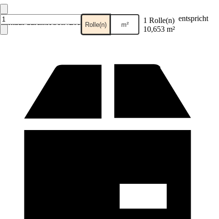
entspricht
1 Rolle(n)
Verkauf durch:
HORNBACH
Rolle(n)
m²
10,653 m²