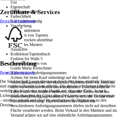
Uni
Eigenschaft
Zertifikate & Services
Dimensionsstabil
Farbechtheit
Bereich überspringen
Gut Lichtbeständig
Verarbeitung
Wand einkleistern
Entfernen von Tapeten
Restlos trocken abziehbar
Ansatz des Musters
Ansatzfrei
Kollektion/Tapetenbuch
Fashion for Walls 5
Beschreibung
Designer Tapeten von
Guido Maria Kretschmer
Bereich überspringen
Hinweis zur Anfertigungsnummer
Achten Sie beim Kauf unbedingt auf die Artikel- und
Die Struktur Soft Loom überzeugt durch ihre feine, vertikale Struktur
Anfertigungsnummer der einzelnen Tapetenrollen. Sie muss auf
und atemberaubende Glanz-effekte. Die dezent reliefartige Oberfläche
allen verwendeten Rollen übereinstimmen. Unterschiedliche
verleiht der Wand eine textile Haptik mit eleganter Tiefe. Je nach
Zahlen oder Buchstaben bedeuten, dass die Rollen nicht aus
Lichteinfall changiert der Glanz über die Linien von zart bis expressiv
demselben Druckgang kommen. Dann besteht die Gefahr einer
– modern, stilvoll und ideal als eindrucksvolle Ergänzung zu den
Farbtonabweichung. Tapetenbahnen aus Rollen mit
Dessins.
verschiedenen Anfertigungsnummern dürfen nicht auf derselben
Fläche verarbeitet werden. Beim Verkauf in den Märkten und im
Versand achten wir auf eine einheitliche Anfertigungsnummer.