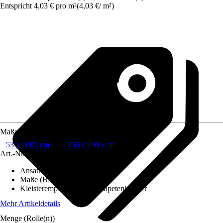
Entspricht 4,03 € pro m²
(
4,03 €
/
m²
)
Maße (BxH)
53 x 1005 cm
106 x 1005 cm
Art.-Nr.
12583155
Ansatz des Musters
:
Ansatzfrei
Maße (BxH)
:
106 x 1005 cm
Kleisterempfehlung
:
Vliestapetenkleister
Mehr Artikeldetails
Menge (Rolle(n))