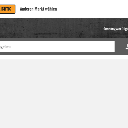
RICHTIG
Anderen Markt wählen
Sendungsverfolg