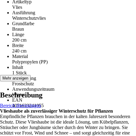
Artikeltyp
Vlies
Ausführung
Winterschutzvlies
Grundfarbe
Braun
Länge
200 cm
Breite
240 cm
Material
Polypropylen (PP)
Inhalt
1 Stück
Anwendung
Mehr anzeigen
Frostschutz
Anwendungszeitraum
Beschreibung
Winter
EAN
Bereich überspringen
4051623241055
Vlieshaube als zuverlässiger Winterschutz für Pflanzen
Empfindliche Pflanzen brauchen in der kalten Jahreszeit besonderen
Schutz. Diese Vlieshaube ist die ideale Lösung, um Kübelpflanzen,
Sträucher oder Jungbäume sicher durch den Winter zu bringen. Sie
schützt vor Frost, Wind und Schnee – und sorgt gleichzeitig für eine