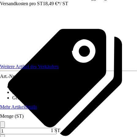
Versandkosten pro ST
18,49 €
*
/
ST
Weitere Artikel des Verkäufers
Art.-Nr.
12578656
Artikeltyp
:
Vlies
Material
:
Polypropylen (PP)
Grundfarbe
:
Braun
Mehr Artikeldetails
Menge (ST)
1 ST