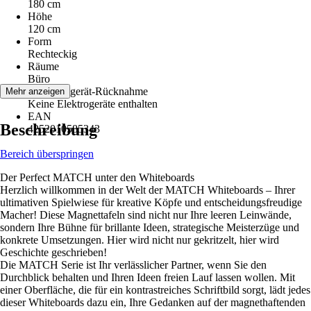
180 cm
Höhe
120 cm
Form
Rechteckig
Räume
Büro
Elektroaltgerät-Rücknahme
Mehr anzeigen
Keine Elektrogeräte enthalten
EAN
Beschreibung
4252010585343
Bereich überspringen
Der Perfect MATCH unter den Whiteboards
Herzlich willkommen in der Welt der MATCH Whiteboards – Ihrer
ultimativen Spielwiese für kreative Köpfe und entscheidungsfreudige
Macher! Diese Magnettafeln sind nicht nur Ihre leeren Leinwände,
sondern Ihre Bühne für brillante Ideen, strategische Meisterzüge und
konkrete Umsetzungen. Hier wird nicht nur gekritzelt, hier wird
Geschichte geschrieben!
Die MATCH Serie ist Ihr verlässlicher Partner, wenn Sie den
Durchblick behalten und Ihren Ideen freien Lauf lassen wollen. Mit
einer Oberfläche, die für ein kontrastreiches Schriftbild sorgt, lädt jedes
dieser Whiteboards dazu ein, Ihre Gedanken auf der magnethaftenden