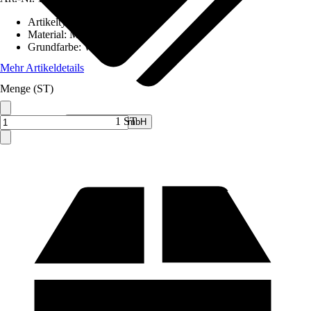
Artikeltyp
:
Whiteboard
Material
:
Metall
Grundfarbe
:
Weiß
Mehr Artikeldetails
Menge (ST)
Verkauf durch:
1 ST
V&V Online GmbH