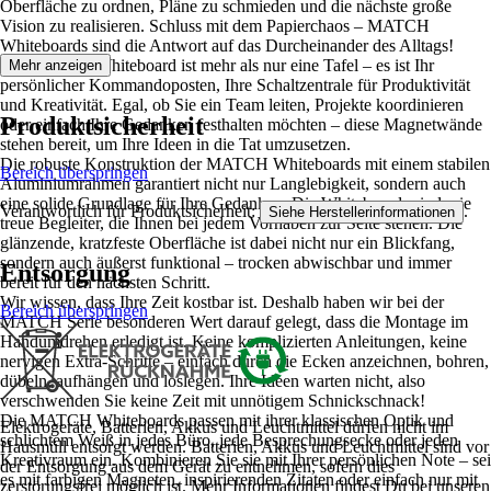
Oberfläche zu ordnen, Pläne zu schmieden und die nächste große
Vision zu realisieren. Schluss mit dem Papierchaos – MATCH
Whiteboards sind die Antwort auf das Durcheinander des Alltags!
Ein MATCH Whiteboard ist mehr als nur eine Tafel – es ist Ihr
Mehr anzeigen
persönlicher Kommandoposten, Ihre Schaltzentrale für Produktivität
und Kreativität. Egal, ob Sie ein Team leiten, Projekte koordinieren
Produktsicherheit
oder einfach Ihre Gedanken festhalten möchten – diese Magnetwände
stehen bereit, um Ihre Ideen in die Tat umzusetzen.
Die robuste Konstruktion der MATCH Whiteboards mit einem stabilen
Bereich überspringen
Aluminiumrahmen garantiert nicht nur Langlebigkeit, sondern auch
eine solide Grundlage für Ihre Gedanken. Die Whiteboards sind wie
Verantwortlich für Produktsicherheit:
.
Siehe Herstellerinformationen
treue Begleiter, die Ihnen bei jedem Vorhaben zur Seite stehen. Die
glänzende, kratzfeste Oberfläche ist dabei nicht nur ein Blickfang,
sondern auch äußerst funktional – trocken abwischbar und immer
Entsorgung
bereit für den nächsten Schritt.
Wir wissen, dass Ihre Zeit kostbar ist. Deshalb haben wir bei der
Bereich überspringen
MATCH Serie besonderen Wert darauf gelegt, dass die Montage im
Handumdrehen erledigt ist. Keine komplizierten Anleitungen, keine
nervigen Extra-Schritte – einfach durch die Ecken anzeichnen, bohren,
dübeln, aufhängen und loslegen. Ihre Ideen warten nicht, also
verschwenden Sie keine Zeit mit unnötigem Schnickschnack!
Die MATCH Whiteboards passen mit ihrer klassischen Optik und
Elektrogeräte, Batterien, Akkus und Leuchtmittel dürfen nicht im
schlichtem Weiß in jedes Büro, jede Besprechungsecke oder jeden
Hausmüll entsorgt werden. Batterien, Akkus und Leuchtmittel sind vor
Kreativraum ein. Kombinieren Sie sie mit Ihrer persönlichen Note – sei
der Entsorgung aus dem Gerät zu entnehmen, sofern dies
es mit farbigen Magneten, inspirierenden Zitaten oder einfach nur mit
zerstörungsfrei möglich ist. Mehr Informationen findest Du bei unseren