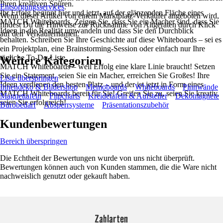
Ihren kreativen Spuren.
Entsorgungsservices
.
Ihr Erfolg beginnt hier und jetzt, auf der glänzenden Fläche eines
Wenn dieser Artikel von einem Marktplatz-Verkäufer angeboten wird,
MATCH Whiteboards. Zeigen Sie, dass Sie ein Macher sind, dass Sie
findest Du die Hinweise zur Rücknahme von Altgeräten durch Klick
Ideen in die Realität umwandeln und dass Sie den Durchblick
auf den Verkäufernamen.
behalten. Schreiben Sie Ihre Geschichte auf diese Whiteboards – sei es
ein Projektplan, eine Brainstorming-Session oder einfach nur Ihre
tägliche To-Do-Liste.
Weitere Kategorien
MATCH Whiteboards – weil Erfolg eine klare Linie braucht! Setzen
Sie ein Statement, seien Sie ein Macher, erreichen Sie Großes! Ihre
Liste überspringen
Ideen verdienen den besten Platz – und der ist jetzt in Form eines
Innendeko & Bildershop
Memoboards
Whiteboards
Pinnwände
MATCH Whiteboards bereit für Sie! Greifen Sie zu, seien Sie kreativ,
Magnettafeln
Flipcharts
Kreidetafeln & Aufsteller
Dekomagnete
seien Sie erfolgreich!
Bürobedarf
Absperrsysteme
Präsentationszubehör
Kundenbewertungen
Bereich überspringen
Die Echtheit der Bewertungen wurde von uns nicht überprüft.
Bewertungen können auch von Kunden stammen, die die Ware nicht
nachweislich genutzt oder gekauft haben.
Zahlarten