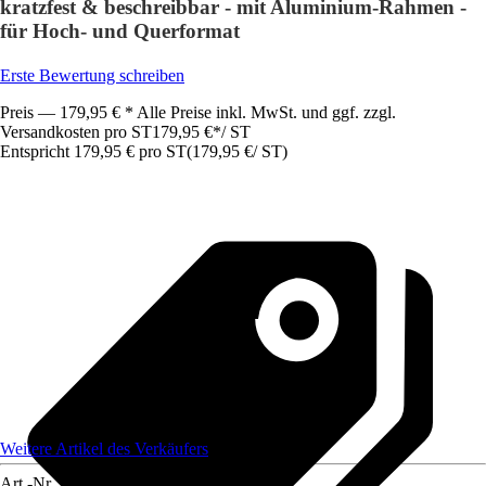
kratzfest & beschreibbar - mit Aluminium-Rahmen -
für Hoch- und Querformat
Erste Bewertung schreiben
Preis — 179,95 € * Alle Preise inkl. MwSt. und ggf. zzgl.
Versandkosten pro ST
179,95 €
*
/
ST
Entspricht 179,95 € pro ST
(
179,95 €
/
ST
)
Weitere Artikel des Verkäufers
Art.-Nr.
12071382