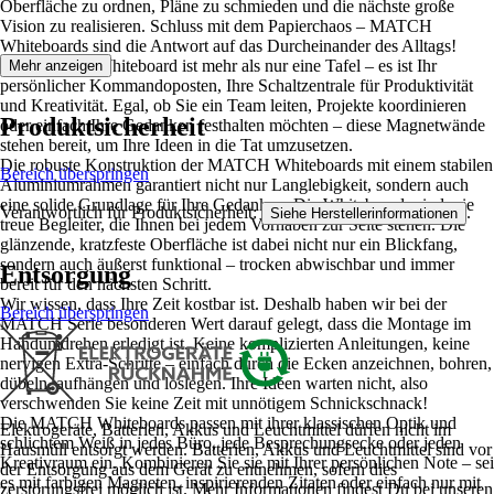
Oberfläche zu ordnen, Pläne zu schmieden und die nächste große
Vision zu realisieren. Schluss mit dem Papierchaos – MATCH
Whiteboards sind die Antwort auf das Durcheinander des Alltags!
Ein MATCH Whiteboard ist mehr als nur eine Tafel – es ist Ihr
Mehr anzeigen
persönlicher Kommandoposten, Ihre Schaltzentrale für Produktivität
und Kreativität. Egal, ob Sie ein Team leiten, Projekte koordinieren
Produktsicherheit
oder einfach Ihre Gedanken festhalten möchten – diese Magnetwände
stehen bereit, um Ihre Ideen in die Tat umzusetzen.
Die robuste Konstruktion der MATCH Whiteboards mit einem stabilen
Bereich überspringen
Aluminiumrahmen garantiert nicht nur Langlebigkeit, sondern auch
eine solide Grundlage für Ihre Gedanken. Die Whiteboards sind wie
Verantwortlich für Produktsicherheit:
.
Siehe Herstellerinformationen
treue Begleiter, die Ihnen bei jedem Vorhaben zur Seite stehen. Die
glänzende, kratzfeste Oberfläche ist dabei nicht nur ein Blickfang,
sondern auch äußerst funktional – trocken abwischbar und immer
Entsorgung
bereit für den nächsten Schritt.
Wir wissen, dass Ihre Zeit kostbar ist. Deshalb haben wir bei der
Bereich überspringen
MATCH Serie besonderen Wert darauf gelegt, dass die Montage im
Handumdrehen erledigt ist. Keine komplizierten Anleitungen, keine
nervigen Extra-Schritte – einfach durch die Ecken anzeichnen, bohren,
dübeln, aufhängen und loslegen. Ihre Ideen warten nicht, also
verschwenden Sie keine Zeit mit unnötigem Schnickschnack!
Die MATCH Whiteboards passen mit ihrer klassischen Optik und
Elektrogeräte, Batterien, Akkus und Leuchtmittel dürfen nicht im
schlichtem Weiß in jedes Büro, jede Besprechungsecke oder jeden
Hausmüll entsorgt werden. Batterien, Akkus und Leuchtmittel sind vor
Kreativraum ein. Kombinieren Sie sie mit Ihrer persönlichen Note – sei
der Entsorgung aus dem Gerät zu entnehmen, sofern dies
es mit farbigen Magneten, inspirierenden Zitaten oder einfach nur mit
zerstörungsfrei möglich ist. Mehr Informationen findest Du bei unseren