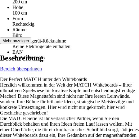
200 cm
Höhe
100 cm
Form
Rechteckig
Räume
Büro
Elektroaltgerät-Rücknahme
Mehr anzeigen
Keine Elektrogeräte enthalten
EAN
Beschreibung
4252010585336
Bereich überspringen
Der Perfect MATCH unter den Whiteboards
Herzlich willkommen in der Welt der MATCH Whiteboards – Ihrer
ultimativen Spielwiese für kreative Köpfe und entscheidungsfreudige
Macher! Diese Magnettafeln sind nicht nur Ihre leeren Leinwände,
sondern Ihre Bühne für brillante Ideen, strategische Meisterzüge und
konkrete Umsetzungen. Hier wird nicht nur gekritzelt, hier wird
Geschichte geschrieben!
Die MATCH Serie ist Ihr verlässlicher Partner, wenn Sie den
Durchblick behalten und Ihren Ideen freien Lauf lassen wollen. Mit
einer Oberfläche, die für ein kontrastreiches Schriftbild sorgt, lädt jedes
dieser Whiteboards dazu ein, Ihre Gedanken auf der magnethaftenden