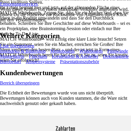
Ihren kreativen Spuren.
Entsorgungsservices
.
Ihr Erfolg beginnt hier und jetzt, auf der glänzenden Fläche eines
Wenn dieser Artikel von einem Marktplatz-Verkäufer angeboten wird,
MATCH Whiteboards. Zeigen Sie, dass Sie ein Macher sind, dass Sie
findest Du die Hinweise zur Rücknahme von Altgeräten durch Klick
Ideen in die Realität umwandeln und dass Sie den Durchblick
auf den Verkäufernamen.
behalten. Schreiben Sie Ihre Geschichte auf diese Whiteboards – sei es
ein Projektplan, eine Brainstorming-Session oder einfach nur Ihre
tägliche To-Do-Liste.
Weitere Kategorien
MATCH Whiteboards – weil Erfolg eine klare Linie braucht! Setzen
Sie ein Statement, seien Sie ein Macher, erreichen Sie Großes! Ihre
Liste überspringen
Ideen verdienen den besten Platz – und der ist jetzt in Form eines
Innendeko & Bildershop
Memoboards
Whiteboards
Pinnwände
MATCH Whiteboards bereit für Sie! Greifen Sie zu, seien Sie kreativ,
Magnettafeln
Flipcharts
Kreidetafeln & Aufsteller
Dekomagnete
seien Sie erfolgreich!
Bürobedarf
Absperrsysteme
Präsentationszubehör
Kundenbewertungen
Bereich überspringen
Die Echtheit der Bewertungen wurde von uns nicht überprüft.
Bewertungen können auch von Kunden stammen, die die Ware nicht
nachweislich genutzt oder gekauft haben.
Zahlarten