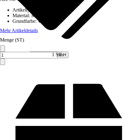
Artikeltyp
:
Whiteboard
Material
:
Metall
Grundfarbe
:
Weiß
Mehr Artikeldetails
Menge (ST)
Verkauf durch:
1 ST
V&V Online GmbH