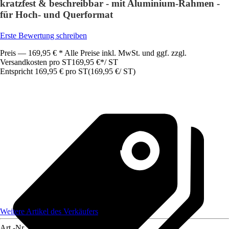
kratzfest & beschreibbar - mit Aluminium-Rahmen -
für Hoch- und Querformat
Erste Bewertung schreiben
Preis — 169,95 € * Alle Preise inkl. MwSt. und ggf. zzgl.
Versandkosten pro ST
169,95 €
*
/
ST
Entspricht 169,95 € pro ST
(
169,95 €
/
ST
)
Weitere Artikel des Verkäufers
Art.-Nr.
12071392