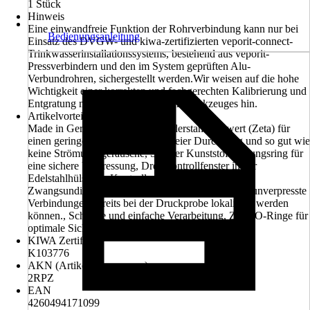
1 Stück
Hinweis
Eine einwandfreie Funktion der Rohrverbindung kann nur bei
Bedienungsanleitung
Einsatz des DVGW- und kiwa-zertifizierten veporit-connect-
Trinkwasserinstallationssystems, bestehend aus veporit-
Pressverbindern und den im System geprüften Alu-
Verbundrohren, sichergestellt werden.Wir weisen auf die hohe
Wichtigkeit einer korrekten und fachgerechten Kalibrierung und
Entgratung mittels eines geeigneten Werkzeuges hin.
Artikelvorteil
Made in Germany, Sehr guter Widerstandsbeiwert (Zeta) für
einen geringeren Druckverlust, Freier Durchgang und so gut wie
keine Strömungsgeräusche, Stabiler Kunststoffführungsring für
eine sichere Verpressung, Drei Kontrollfenster in der
Edelstahlhülse zur Kontrolle der Einstecktiefe, Die
Zwangsundichtigkeit des Systems sorgt dafür, dass unverpresste
Verbindungen bereits bei der Druckprobe lokalisiert werden
können., Schnelle und einfache Verarbeitung, Zwei O-Ringe für
optimale Sicherheit
KIWA Zertifikat
K103776
AKN (Artikelkurznummer)
2RPZ
EAN
4260494171099