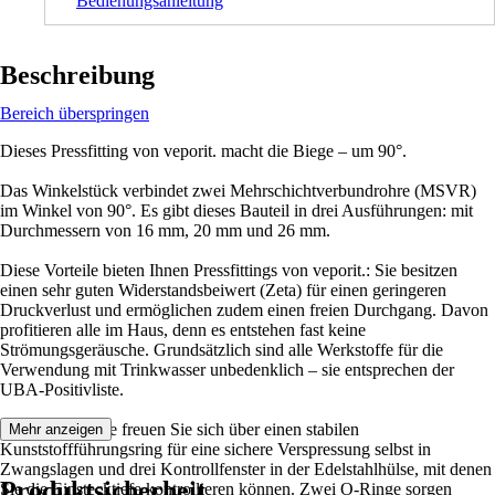
Bedienungsanleitung
Beschreibung
Bereich überspringen
Dieses Pressfitting von veporit. macht die Biege – um 90°.
Das Winkelstück verbindet zwei Mehrschichtverbundrohre (MSVR)
im Winkel von 90°. Es gibt dieses Bauteil in drei Ausführungen: mit
Durchmessern von 16 mm, 20 mm und 26 mm.
Diese Vorteile bieten Ihnen Pressfittings von veporit.: Sie besitzen
einen sehr guten Widerstandsbeiwert (Zeta) für einen geringeren
Druckverlust und ermöglichen zudem einen freien Durchgang. Davon
profitieren alle im Haus, denn es entstehen fast keine
Strömungsgeräusche. Grundsätzlich sind alle Werkstoffe für die
Verwendung mit Trinkwasser unbedenklich – sie entsprechen der
UBA-Positivliste.
Bei der Montage freuen Sie sich über einen stabilen
Mehr anzeigen
Kunststoffführungsring für eine sichere Verspressung selbst in
Zwangslagen und drei Kontrollfenster in der Edelstahlhülse, mit denen
Produktsicherheit
Sie die Einstecktiefe kontrollieren können. Zwei O-Ringe sorgen