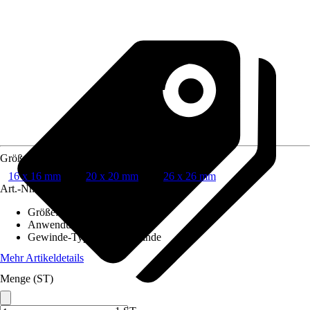
Größe
16 x 16 mm
20 x 20 mm
26 x 26 mm
Art.-Nr.
6424701
Größe
:
16 x 16 mm
Anwendung
:
Pressen
Gewinde-Typ
:
Ohne Gewinde
Mehr Artikeldetails
Menge (ST)