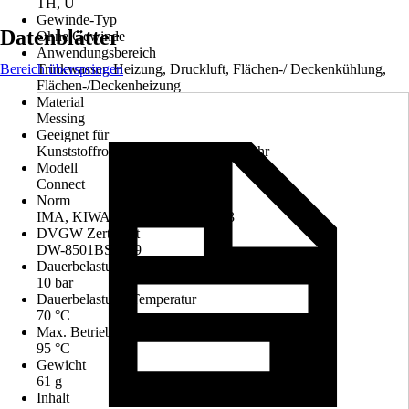
TH, U
Gewinde-Typ
Datenblätter
Ohne Gewinde
Anwendungsbereich
Bereich überspringen
Trinkwasser, Heizung, Druckluft, Flächen-/ Deckenkühlung,
Flächen-/Deckenheizung
Material
Messing
Geeignet für
Kunststoffrohr, Mehrschichtverbundrohr
Modell
Connect
Norm
IMA, KIWA, ÜA, EN ISO 21003
DVGW Zertifikat
DW-8501BS5049
Dauerbelastung Druck
10 bar
Dauerbelastung Temperatur
70 °C
Max. Betriebstemperatur
95 °C
Gewicht
61 g
Inhalt