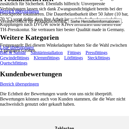
zusätzlich für Sicherheit. Ebenfalls hilfreich: Unverpresste
Verbindungen lassen sich dank Zwangsundichtigkeit bereits bei der
Bereich überspringen
Druckprobe lokalisieren. Die Dauerbelastbarkeit über 50 Jahre (10 bar,
70 °C) sorgt dafür, dass Ihre Arbeit lange hält. Außerdem sind die
Verantwortlich für Produktsicherheit:
.
Siehe Herstellerinformationen
Kupplungen nach DVGW sowie KIWA zertifiziert und bieten eine
TH-Presskontur. Sie vertrauen hier bester Qualität made in Germany.
Weitere Kategorien
Festgenagelt: Bei diesem Winkeladapter haben Sie die Wahl zwischen
Liste überspringen
3 gängigen Größen.
Bad & Sanitär
Sanitärinstallation
Fittings
Pressfittings
Gewindefittings
Klemmfittings
Lötfittings
Steckfittings
Quetschfittings
Kundenbewertungen
Bereich überspringen
Die Echtheit der Bewertungen wurde von uns nicht überprüft.
Bewertungen können auch von Kunden stammen, die die Ware nicht
nachweislich genutzt oder gekauft haben.
Zahlarten