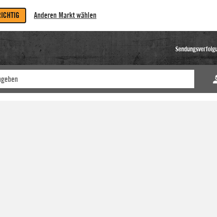
RICHTIG
Anderen Markt wählen
Sendungsverfolg