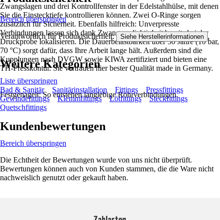
Zwangslagen und drei Kontrollfenster in der Edelstahlhülse, mit denen
Sie die Einstecktiefe kontrollieren können. Zwei O-Ringe sorgen
Bereich überspringen
zusätzlich für Sicherheit. Ebenfalls hilfreich: Unverpresste
Verbindungen lassen sich dank Zwangsundichtigkeit bereits bei der
Verantwortlich für Produktsicherheit:
.
Siehe Herstellerinformationen
Druckprobe lokalisieren. Die Dauerbelastbarkeit über 50 Jahre (10 bar,
70 °C) sorgt dafür, dass Ihre Arbeit lange hält. Außerdem sind die
Kupplungen nach DVGW sowie KIWA zertifiziert und bieten eine
Weitere Kategorien
TH-Presskontur. Sie vertrauen hier bester Qualität made in Germany.
Liste überspringen
Bad & Sanitär
Sanitärinstallation
Fittings
Pressfittings
Festgenagelt: So entstehen langlebige Rohrverbindungen.
Gewindefittings
Klemmfittings
Lötfittings
Steckfittings
Quetschfittings
Kundenbewertungen
Bereich überspringen
Die Echtheit der Bewertungen wurde von uns nicht überprüft.
Bewertungen können auch von Kunden stammen, die die Ware nicht
nachweislich genutzt oder gekauft haben.
Zahlarten