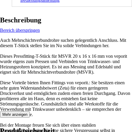
Bedienungsanleitung
Beschreibung
Bereich überspringen
Auch Mehrschichtverbundrohre suchen gelegentlich Anschluss. Mit
diesem T-Stück stellen Sie im Nu solide Verbindungen her.
Dieses Pressfitting-T-Stück für MSVR 20 x 16 x 16 mm von veporit
wurde eigens zum Pressen und Verbinden von Trinkwasser- und
Heizungsrohren konzipiert. Es ist aus Messing und Edelstahl und
eignet sich für Mehrschichtverbundrohre (MSVR).
Diese Vorteile bieten Ihnen Fittings von veporit.: Sie besitzen einen
sehr guten Widerstandsbeiwert (Zeta) für einen geringeren
Druckverlust und ermöglichen zudem einen freien Durchgang. Davon
profitieren alle im Haus, denn es entstehen fast keine
Strömungsgeräusche. Grundsätzlich sind alle Werkstoffe für die
Verwendung mit Trinkwasser unbedenklich – sie entsprechen der
UBA-Positivliste.
Mehr anzeigen
Bei der Montage freuen Sie sich über einen stabilen
Produktsicherheit
Kunststoffführungsring für eine sichere Verspressung selbst in