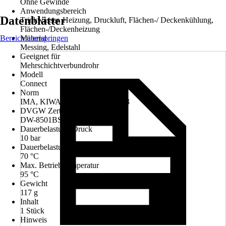
Ohne Gewinde
Anwendungsbereich
Datenblätter
Trinkwasser, Heizung, Druckluft, Flächen-/ Deckenkühlung,
Flächen-/Deckenheizung
Bereich überspringen
Material
Messing, Edelstahl
Geeignet für
Mehrschichtverbundrohr
Modell
Connect
Norm
IMA, KIWA, ÜA, EN ISO 21003
DVGW Zertifikat
DW-8501BS5049
Dauerbelastung Druck
10 bar
Dauerbelastung Temperatur
70 °C
Max. Betriebstemperatur
95 °C
Gewicht
117 g
Inhalt
1 Stück
Hinweis