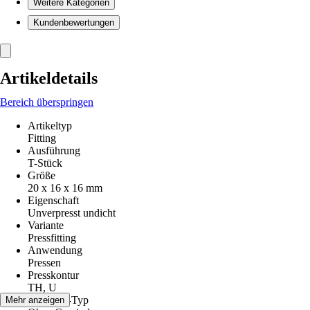
Weitere Kategorien
Kundenbewertungen
Artikeldetails
Bereich überspringen
Artikeltyp
Fitting
Ausführung
T-Stück
Größe
20 x 16 x 16 mm
Eigenschaft
Unverpresst undicht
Variante
Pressfitting
Anwendung
Pressen
Presskontur
TH, U
Gewinde-Typ
Mehr anzeigen