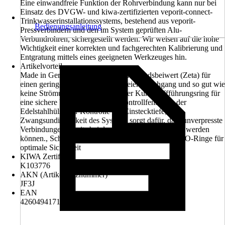
Eine einwandfreie Funktion der Rohrverbindung kann nur bei
Einsatz des DVGW- und kiwa-zertifizierten veporit-connect-
Trinkwasserinstallationssystems, bestehend aus veporit-
Bedienungsanleitung
Pressverbindern und den im System geprüften Alu-
Verbundrohren, sichergestellt werden. Wir weisen auf die hohe
Wichtigkeit einer korrekten und fachgerechten Kalibrierung und
Entgratung mittels eines geeigneten Werkzeuges hin.
Artikelvorteil
Made in Germany, Sehr guter Widerstandsbeiwert (Zeta) für
einen geringeren Druckverlust, Freier Durchgang und so gut wie
keine Strömungsgeräusche, Stabiler Kunststoffführungsring für
eine sichere Verpressung, Drei Kontrollfenster in der
Edelstahlhülse zur Kontrolle der Einstecktiefe, Die
Zwangsundichtigkeit des Systems sorgt dafür, dass unverpresste
Verbindungen bereits bei der Druckprobe lokalisiert werden
können., Schnelle und einfache Verarbeitung, Zwei O-Ringe für
optimale Sicherheit
KIWA Zertifikat
K103776
AKN (Artikelkurznummer)
JF3J
EAN
4260494171839