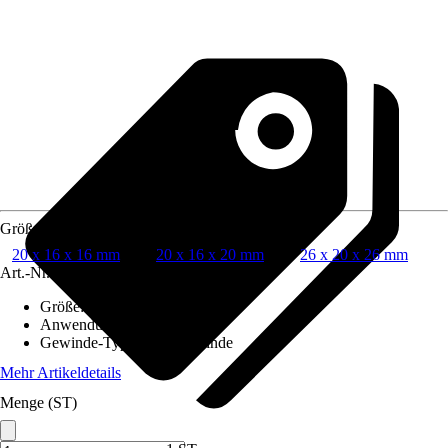
Größe
20 x 16 x 16 mm
20 x 16 x 20 mm
26 x 20 x 26 mm
Art.-Nr.
6424678
Größe
:
20 x 16 x 16 mm
Anwendung
:
Pressen
Gewinde-Typ
:
Ohne Gewinde
Mehr Artikeldetails
Menge (ST)