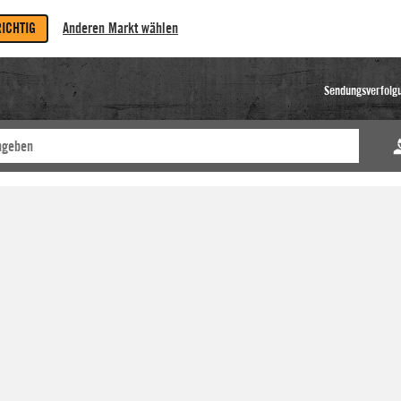
RICHTIG
Anderen Markt wählen
Sendungsverfolg