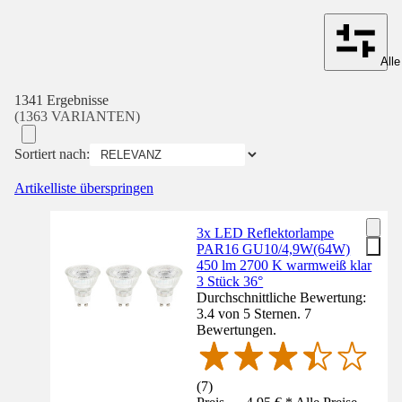
Alle
1341 Ergebnisse
(1363 VARIANTEN)
Sortiert nach:
Artikelliste überspringen
3x LED Reflektorlampe
PAR16 GU10/4,9W(64W)
450 lm 2700 K warmweiß klar
3 Stück 36°
Durchschnittliche Bewertung:
3.4 von 5 Sternen. 7
Bewertungen.
(
7
)