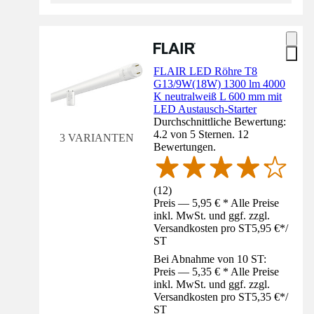
FLAIR LED Röhre T8
G13/9W(18W) 1300 lm 4000
K neutralweiß L 600 mm mit
LED Austausch-Starter
Durchschnittliche Bewertung:
4.2 von 5 Sternen. 12
3 VARIANTEN
Bewertungen.
(
12
)
Preis — 5,95 € * Alle Preise
inkl. MwSt. und ggf. zzgl.
Versandkosten pro ST
5,95 €
*
/
ST
Bei Abnahme von 10 ST:
Preis — 5,35 € * Alle Preise
inkl. MwSt. und ggf. zzgl.
Versandkosten pro ST
5,35 €
*
/
ST