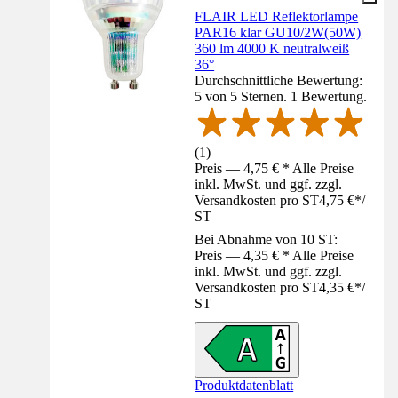
FLAIR LED Reflektorlampe
PAR16 klar GU10/2W(50W)
360 lm 4000 K neutralweiß
36°
Durchschnittliche Bewertung:
5 von 5 Sternen. 1 Bewertung.
(
1
)
Preis — 4,75 € * Alle Preise
inkl. MwSt. und ggf. zzgl.
Versandkosten pro ST
4,75 €
*
/
ST
Bei Abnahme von 10 ST:
Preis — 4,35 € * Alle Preise
inkl. MwSt. und ggf. zzgl.
Versandkosten pro ST
4,35 €
*
/
ST
Produktdatenblatt