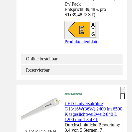
€
*
/
Pack
Entspricht 39,48 € pro
ST
(
39,48 €
/
ST
)
Produktdatenblatt
Online bestellbar
Reservierbar
LED Universalröhre
G13/16W(36W) 2400 lm 6500
K tageslichtweißweiß 840 L
1200 mm T8 4FT
Durchschnittliche Bewertung:
3.4 von 5 Sternen. 7
3 VARIANTEN