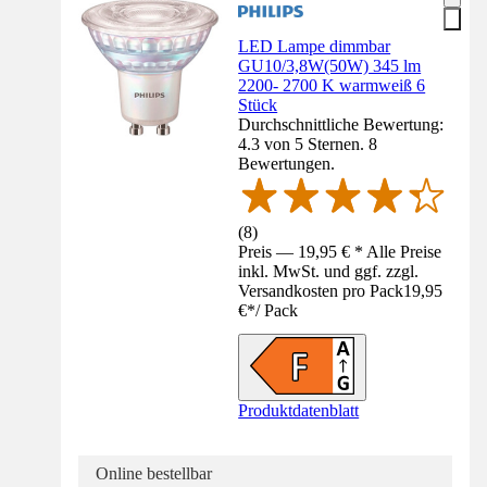
LED Lampe dimmbar
GU10/3,8W(50W) 345 lm
2200- 2700 K warmweiß 6
Stück
Durchschnittliche Bewertung:
4.3 von 5 Sternen. 8
Bewertungen.
(
8
)
Preis — 19,95 € * Alle Preise
inkl. MwSt. und ggf. zzgl.
Versandkosten pro Pack
19,95
€
*
/
Pack
Produktdatenblatt
Online bestellbar