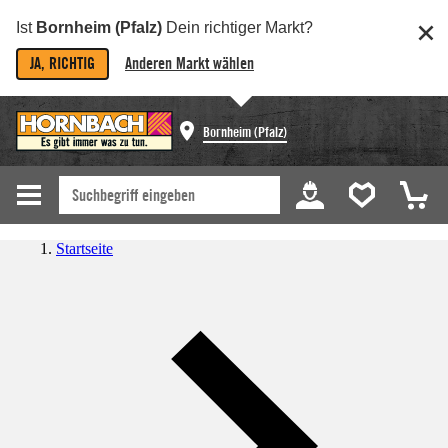
Ist
Bornheim (Pfalz)
Dein richtiger Markt?
JA, RICHTIG
Anderen Markt wählen
Bornheim (Pfalz)
Startseite