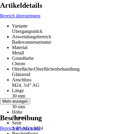
Artikeldetails
Bereich überspringen
Variante
Übergangsstück
Anwendungsbereich
Badewannenarmatur
Material
Metall
Grundfarbe
Chrom
Oberfläche/Oberflächenbehandlung
Glänzend
Anschluss
M24, 3/4" AG
Länge
30 mm
Breite
Mehr anzeigen
30 mm
Höhe
Beschreibung
25 mm
Serie
Bereich überspringen
3/4/" AG x M24
Beschreibung