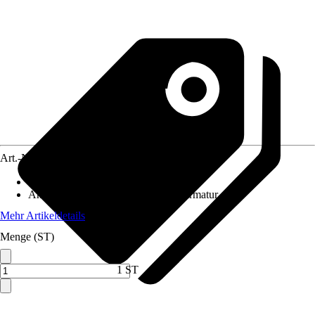
Art.-Nr.
3852042
Variante
:
Übergangsstück
Anwendungsbereich
:
Badewannenarmatur
Mehr Artikeldetails
Menge (ST)
1 ST