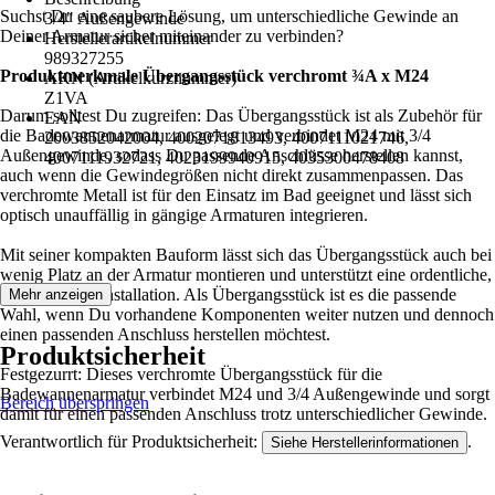
Suchst Du eine saubere Lösung, um unterschiedliche Gewinde an
3/4" Außengewinde
Deiner Armatur sicher miteinander zu verbinden?
Herstellerartikelnummer
989327255
Produktmerkmale Übergangsstück verchromt ¾A x M24
AKN (Artikelkurznummer)
Z1VA
Darum solltest Du zugreifen: Das Übergangsstück ist als Zubehör für
EAN
die Badewannenarmatur ausgelegt und verbindet M24 mit 3/4
2003852042004, 4002071813493, 4007111021746,
Außengewinde, sodass Du passende Anschlüsse herstellen kannst,
4007111932721, 4023199940915, 4035300478408
auch wenn die Gewindegrößen nicht direkt zusammenpassen. Das
verchromte Metall ist für den Einsatz im Bad geeignet und lässt sich
optisch unauffällig in gängige Armaturen integrieren.
Mit seiner kompakten Bauform lässt sich das Übergangsstück auch bei
wenig Platz an der Armatur montieren und unterstützt eine ordentliche,
platzsparende Installation. Als Übergangsstück ist es die passende
Mehr anzeigen
Wahl, wenn Du vorhandene Komponenten weiter nutzen und dennoch
einen passenden Anschluss herstellen möchtest.
Produktsicherheit
Festgezurrt: Dieses verchromte Übergangsstück für die
Badewannenarmatur verbindet M24 und 3/4 Außengewinde und sorgt
Bereich überspringen
damit für einen passenden Anschluss trotz unterschiedlicher Gewinde.
Verantwortlich für Produktsicherheit:
.
Siehe Herstellerinformationen