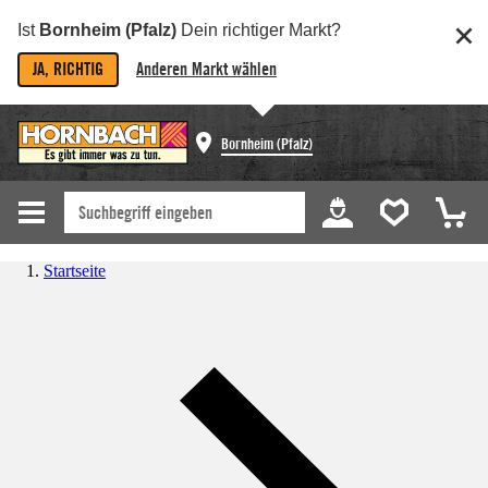
Ist
Bornheim (Pfalz)
Dein richtiger Markt?
JA, RICHTIG
Anderen Markt wählen
Bornheim (Pfalz)
Startseite