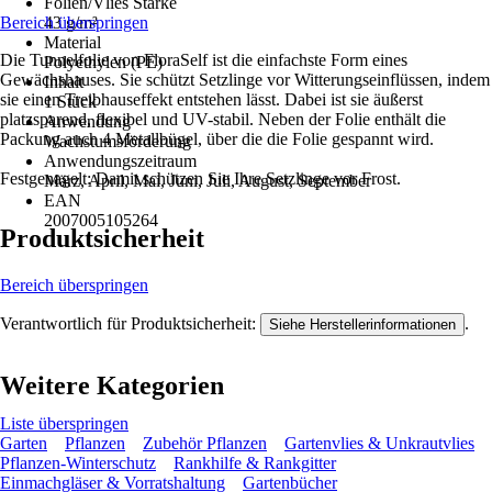
Folien/Vlies Stärke
Bereich überspringen
43 g/m²
Material
Die Tunnelfolie von FloraSelf ist die einfachste Form eines
Polyethylen (PE)
Gewächshauses. Sie schützt Setzlinge vor Witterungseinflüssen, indem
Inhalt
sie einen Treibhauseffekt entstehen lässt. Dabei ist sie äußerst
1 Stück
platzsparend, flexibel und UV-stabil. Neben der Folie enthält die
Anwendung
Packung auch 4 Metallbügel, über die die Folie gespannt wird.
Wachstumsförderung
Anwendungszeitraum
Festgenagelt: Damit schützen Sie Ihre Setzlinge vor Frost.
März, April, Mai, Juni, Juli, August, September
EAN
2007005105264
Produktsicherheit
Bereich überspringen
Verantwortlich für Produktsicherheit:
.
Siehe Herstellerinformationen
Weitere Kategorien
Liste überspringen
Garten
Pflanzen
Zubehör Pflanzen
Gartenvlies & Unkrautvlies
Pflanzen-Winterschutz
Rankhilfe & Rankgitter
Einmachgläser & Vorratshaltung
Gartenbücher