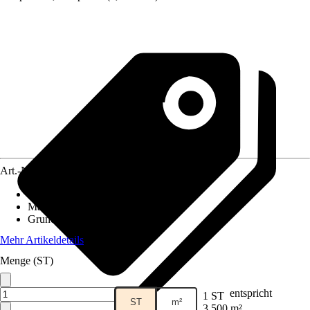
Art.-Nr.
5617814
Artikeltyp
:
Anzuchtzubehör
Material
:
Polyethylen (PE)
Grundfarbe
:
Grün
Mehr Artikeldetails
Menge (ST)
entspricht
1 ST
ST
m²
3,500 m²