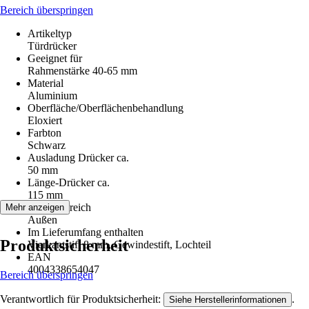
Bereich überspringen
Artikeltyp
Türdrücker
Geeignet für
Rahmenstärke 40-65 mm
Material
Aluminium
Oberfläche/Oberflächenbehandlung
Eloxiert
Farbton
Schwarz
Ausladung Drücker ca.
50 mm
Länge-Drücker ca.
115 mm
Einsatzbereich
Mehr anzeigen
Außen
Im Lieferumfang enthalten
Produktsicherheit
Vierkantstift 8 mm, Gewindestift, Lochteil
EAN
4004338654047
Bereich überspringen
Verantwortlich für Produktsicherheit:
.
Siehe Herstellerinformationen