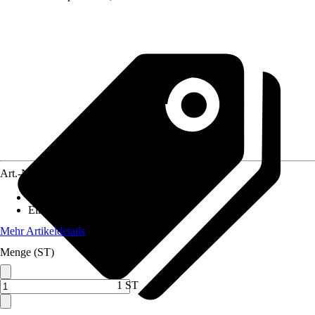
Art.-Nr.
4691464
Artikeltyp
:
Türdrücker
Einsatzbereich
:
Außen
Mehr Artikeldetails
Menge (ST)
1 ST