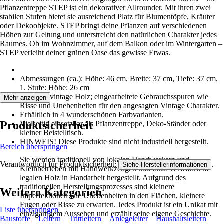
Pflanzentreppe STEP ist ein dekorativer Allrounder. Mit ihren zwei
stabilen Stufen bietet sie ausreichend Platz für Blumentöpfe, Kräuter
oder Dekoobjekte. STEP bringt deine Pflanzen auf verschiedenen
Höhen zur Geltung und unterstreicht den natürlichen Charakter jedes
Raumes. Ob im Wohnzimmer, auf dem Balkon oder im Wintergarten –
STEP verleiht deiner grünen Oase das gewisse Etwas.
Abmessungen (ca.): Höhe: 46 cm, Breite: 37 cm, Tiefe: 37 cm,
1. Stufe: Höhe: 26 cm
Material: vintage Holz; eingearbeitete Gebrauchsspuren wie
Mehr anzeigen
Risse und Unebenheiten für den angesagten Vintage Charakter.
Erhältlich in 4 wunderschönen Farbvarianten.
Produktsicherheit
Vielseitig einsetzbar als Pflanzentreppe, Deko-Ständer oder
kleiner Beistelltisch.
HINWEIS! Diese Produkte sind nicht industriell hergestellt.
Bereich überspringen
Sie werden traditionell von lokalen Handwerkern und
Verantwortlich für Produktsicherheit:
.
Siehe Herstellerinformationen
Kleinbetrieben mit Handwerkzeugen und lokal verwaltetem
legalen Holz in Handarbeit hergestellt. Aufgrund des
traditionellen Herstellungsprozesses sind kleinere
Weitere Kategorien
Imperfektionen wie Unebenheiten in den Flächen, kleinere
Fugen oder Risse zu erwarten. Jedes Produkt ist ein Unikat mit
Liste überspringen
einzigartigem Aussehen und erzählt seine eigene Geschichte.
Baustoffe
Leitern
Trittleitern
Anlegeleiter
Haushaltsleitern