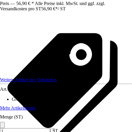
Preis — 56,90 € * Alle Preise inkl. MwSt. und ggf. zzgl.
Versandkosten pro ST
56,90 €
*
/
ST
Weitere Artikel des Verkäufers
Art.-Nr.
12356619
Grundfarbe
:
Braun
Mehr Artikeldetails
Menge (ST)
1 ST