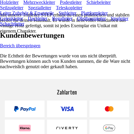
Holzleiter
Mehrzweckleiter
Podestleiter
Schiebeleiter
Seilzugleiter
Spezialleiter
Teleskopleiter
Leiter Zubehör & Ersatzteile
Stehleiter
Plattformleiter
Mit unserer Trittleiter STEP erhälst du einen praktischen und stabilen
Gelenkleiter
Dachleiter
Regalleiter
Obstbaumleiter
Stegleiter
Helfer für deinen Haushalt. Er wurde in liebevoller Handarbeit aus
Schachtleiter
vintage Holz gefertigt, somit ist jedes Exemplar ein Unikat mit
eigenem Charakter.
Kundenbewertungen
Bereich überspringen
Die Echtheit der Bewertungen wurde von uns nicht überprüft.
Bewertungen können auch von Kunden stammen, die die Ware nicht
nachweislich genutzt oder gekauft haben.
Zahlarten