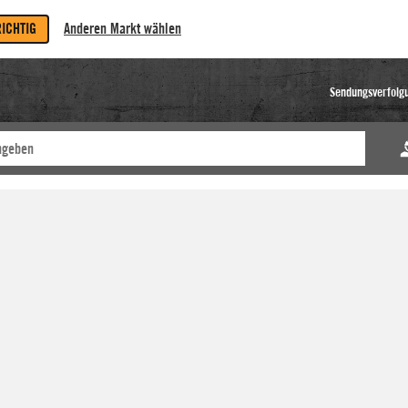
RICHTIG
Anderen Markt wählen
Sendungsverfolg