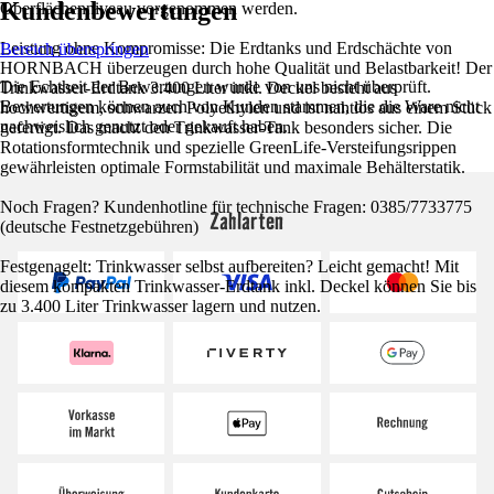
Kundenbewertungen
Oberflächenniveau vorgenommen werden.
Leistung ohne Kompromisse: Die Erdtanks und Erdschächte von
Bereich überspringen
HORNBACH überzeugen durch hohe Qualität und Belastbarkeit! Der
Die Echtheit der Bewertungen wurde von uns nicht überprüft.
Trinkwasser-Erdtank 3.400 Liter inkl. Deckel besteht aus
Bewertungen können auch von Kunden stammen, die die Ware nicht
hochwertigem, schwarzen Polyethylen und ist nahtlos aus einem Stück
nachweislich genutzt oder gekauft haben.
gefertigt. Das macht den Trinkwasser-Tank besonders sicher. Die
Rotationsformtechnik und spezielle GreenLife-Versteifungsrippen
gewährleisten optimale Formstabilität und maximale Behälterstatik.
Noch Fragen? Kundenhotline für technische Fragen: 0385/7733775
Zahlarten
(deutsche Festnetzgebühren)
Festgenagelt: Trinkwasser selbst aufbereiten? Leicht gemacht! Mit
diesem kompakten Trinkwasser-Erdtank inkl. Deckel können Sie bis
zu 3.400 Liter Trinkwasser lagern und nutzen.