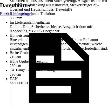
Sicherheit nahtlos aus einem Stück gefertigt, Ausgleichsdom mit
Datenblätter
begehbarer Abdeckung aus Kunststoff, Steckerfertiger Zu-,
Überlauf und Hausanschluss, Tragegriffe
Bereich überspringen
Durchmesser Innen-Tankdom
600 mm
Im Lieferumfang enthalten
Dom-in-Dom Sicherheitsschleuse, Ausgleichsdom mit
Abdeckung bis 200 kg begehbar
Hinweis zum Einbauort
Bitte erkundigen Sie sich vorab bei dem für den Einbauort
zuständigen Bauamt oder der zuständigen Gemeinde, welche
einzuhaltenden bautechnischen Anforderungen erforderlich sind.
Breite Grubenabmessung
210 cm
Höhe Grubenabmessung
230 cm
Ca. Länge Grubenabmessung
290 cm
EAN
4400008111375