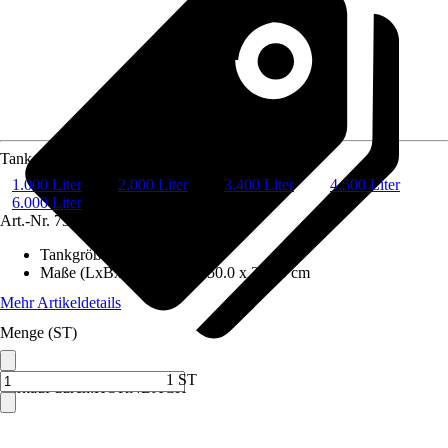
Tankgröße
1.000 Liter
2.000 Liter
3.400 Liter
4.500 Liter
6.000 Liter
Art.-Nr.
7361094
Tankgröße
:
3.400 Liter
Maße (LxBxH)
:
230.0 x 150.0 x 214.0 cm
Mehr Artikeldetails
Menge (ST)
1 ST
Verkauf durch:
HORNBACH