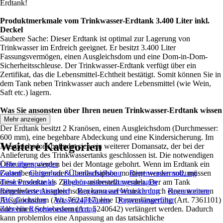
Erdtank!
Produktmerkmale vom Trinkwasser-Erdtank 3.400 Liter inkl.
Deckel
Saubere Sache: Dieser Erdtank ist optimal zur Lagerung von
Trinkwasser im Erdreich geeignet. Er besitzt 3.400 Liter
Fassungsvermögen, einen Ausgleichsdom und eine Dom-in-Dom-
Sicherheitsschleuse. Der Trinkwasser-Erdtank verfügt über ein
Zertifikat, das die Lebensmittel-Echtheit bestätigt. Somit können Sie in
dem Tank neben Trinkwasser auch andere Lebensmittel (wie Wein,
Saft etc.) lagern.
Was Sie ansonsten über Ihren neuen Trinkwasser-Erdtank wissen
sollten
Mehr anzeigen
Der Erdtank besitzt 2 Kranösen, einen Ausgleichsdom (Durchmesser:
600 mm), eine begehbare Abdeckung und eine Kindersicherung. Im
Weitere Kategorien
Ausgleichsdom befindet sich ein weiterer Domansatz, der bei der
Anlieferung des Trinkwassertanks geschlossen ist. Die notwendigen
Öffnungen werden bei der Montage gebohrt. Wenn im Erdtank ein
Liste überspringen
Zulaufberuhiger oder Überlaufsiphon montiert werden soll, müssen
Garten
Gartenbau & Landschaftsbau
Regenwassernutzung
diese Produkte als Zubehör mitbestellt werden. Der am Tank
Trinkwassertanks
Regenwassernutzungsanlagen
mitgelieferte Ausgleichsdom kann auf Wunsch durch einen weiteren
Regenwasserzisternen
Regenwasserversickerung
Regentonnen
Ausgleichsdom (Art. 7624717) eine Domverlängerung (Art. 7361101)
IBC Container
Wasserzapfsäulen
Regenwasserfilter
oder einen Schiebedom (Art. 5240642) verlängert werden. Dadurch
Zubehör Regenwassernutzung
kann problemlos eine Anpassung an das tatsächliche