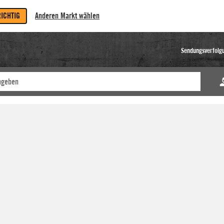
RICHTIG
Anderen Markt wählen
Sendungsverfolg