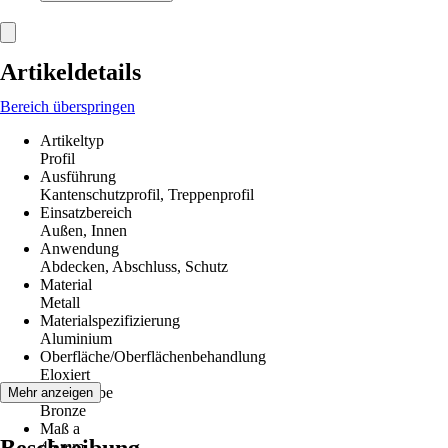
Artikeldetails
Bereich überspringen
Artikeltyp
Profil
Ausführung
Kantenschutzprofil, Treppenprofil
Einsatzbereich
Außen, Innen
Anwendung
Abdecken, Abschluss, Schutz
Material
Metall
Materialspezifizierung
Aluminium
Oberfläche/Oberflächenbehandlung
Eloxiert
Grundfarbe
Mehr anzeigen
Bronze
Maß a
45 mm