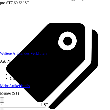
pro ST
7,69 €
*
/
ST
Weitere Artikel des Verkäufers
Art.-Nr.
12578652
Artikeltyp
:
Vlies
Material
:
Polypropylen (PP)
Grundfarbe
:
Braun
Mehr Artikeldetails
Menge (ST)
1 ST