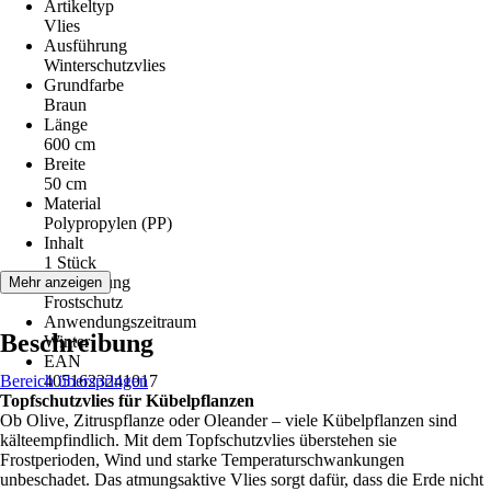
Artikeltyp
Vlies
Ausführung
Winterschutzvlies
Grundfarbe
Braun
Länge
600 cm
Breite
50 cm
Material
Polypropylen (PP)
Inhalt
1 Stück
Anwendung
Mehr anzeigen
Frostschutz
Anwendungszeitraum
Beschreibung
Winter
EAN
Bereich überspringen
4051623241017
Topfschutzvlies für Kübelpflanzen
Ob Olive, Zitruspflanze oder Oleander – viele Kübelpflanzen sind
kälteempfindlich. Mit dem Topfschutzvlies überstehen sie
Frostperioden, Wind und starke Temperaturschwankungen
unbeschadet. Das atmungsaktive Vlies sorgt dafür, dass die Erde nicht