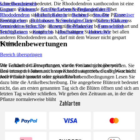
schnellwachsend bedeutet. Die Rhododendron xanthocodon ist eine
Liste überspringen
langsam wachsende Art. Die Lebensbedingungen der Tibet
Garten
Pflanzen
Gartenpflanzen & Freilandpflanzen
Rhododendron sind ähnlich der heimischen Sorten. Die Pflanze
Rhododendron
Heckenpflanzen
Bambus
Stauden
Ziergräser
benötigt einen gut humosen bis moorigen Gartenboden. Kalk muss
Ziersträucher
Buchsbaum & Stechpalme Ilex
Kletterpflanzen
vermieden werden. Die immergrüne Pflanze ist bei uns winterhart und
Immergrüne Sträucher
Rosen
Bodendecker
Formgehölze
benötigt einen sonnigen bis halbschattigen Standort. Wie bei allen
Teichpflanzen
Koniferen
Hochstämme
Hortensien
anderen Rhododendren auch, darf mit dem Wasser nicht gespart
Kundenbewertungen
werden.
Bereich überspringen
Die Echtheit der Bewertungen wurde von uns nicht überprüft.
Wir verkaufen Gartenpflanzen, die im Freiland gezogen werden. Sie
Bewertungen können auch von Kunden stammen, die die Ware nicht
sind immer der Jahreszeit entsprechend ausgetrieben und gewachsen.
nachweislich genutzt oder gekauft haben.
Jede Pflanze braucht seine speziellen Lebendbedingungen Lesen Sie
dazu bitte die Artikelbeschreibung. Die angegebene Blütezeit bedeutet
nicht, das am ersten genannten Tag sich die Blüten öffnen und sich am
letzten Tag wieder schließen. Wir geben den Zeitraum an, in der die
Pflanze normalerweise blüht
Zahlarten