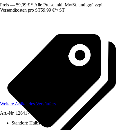
Preis — 59,99 € * Alle Preise inkl. MwSt. und ggf. zzgl.
Versandkosten pro ST
59,99 €
*
/
ST
Weitere Artikel des Verkäufers
Art.-Nr.
12641746
Standort
:
Halbschatten