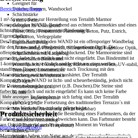
Geeignet für
Bereich überspringen
Dusche, Treppen, Wandsockel
Schichtstärke
1 m²-Systempakete zur Herstellung von Terralith Marmor
4 mm - 5 mm
Kompaktboden WAND. Bestehend aus echtem Marmorkies und eines
Geeignet für Untergrund
lichtstabilisiertem, transparentem Bindemittels.
Fliese, Holz, Festsitzende Plattierung, Beton, Putz, Estrich,
Eigenschaften
Gipskarton, Verlegeplatte
Der Terralith Kompaktboden WAND ist ein offenporiger Wandbelag
Eigenschaft Belag
für den Innen- und Außenbereich mit fugenloser Optik. Die
UV-beständig, Pflegeleicht, Scheuerbeständig, Fugenlose Optik,
offenporige Struktur wirkt schallschluckend. Die Marmorsteine sind
Schallschluckend, Langlebig
gerundet, farbecht, natürlich und nicht eingefärbt. Das Bindemittel ist
Eigenschaften Bindemittel
1-komponentig, wasserlöslich und besteht aus einer weißen-,
Wasserlöslich, 1-komponentig, Härtet transparent aus, UV-stabil,
standfesten Dispersionsmasse, die nach Trocknung mit den
Transparent, Lösemittelfrei
Marmorsteinen matt transparent aushärtet. Der Terralith
Flächengewicht/Verbrauch
Kompaktboden WAND ist licht- und scheuerbeständig, jedoch nicht
8,25 kg/m²
für Dauernassbereiche geeignet (z.B. Duschen).Die Steine sind
Verarbeitungszeit ca.
farbecht, natürlich und nicht eingefärbt! Es kann sich keine Farbe
60 min
abnutzen, weil die Steinchen in sich farbig sind. Der Terralith
Mehr anzeigen
Verarbeitungstemperatur
Kompaktboden ist die Fortsetzung des traditionellen Terrazzo´s mit
10 °C - 25 °C
modernen Werkstoffen und sehr pflegeleicht.
Mechanische Aushärtung (leicht begehbar)
Produktsicherheit
Wir empfehlen grundsätzlich die Bestellung eines Farbmusters, da der
12 h
Farbton auf Monitoren stark abweichen kann. Das Farbmuster besteht
Chemische Aushärtung
aus Originalmaterial aus der in diesem Moment im Verkauf
4 - 7 Tage (je nach Temperatur)
Bereich überspringen
befindlichen Charge.
Hinweis
Marmorsteine haben von Natur aus den Charakter der Einmaligkeit,
Wand
Verantwortlich für Produktsicherheit:
.