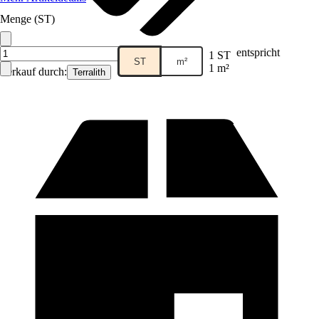
Menge (ST)
entspricht
1 ST
ST
m²
1 m²
Verkauf durch:
Terralith