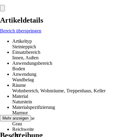
Artikeldetails
Bereich überspringen
Artikeltyp
Steinteppich
Einsatzbereich
Innen, Außen
Anwendungsbereich
Boden
Anwendung
Wandbelag
Räume
Wohnbereich, Wohnräume, Treppenhaus, Keller
Material
Naturstein
Materialspezifizierung
Marmor
Grundfarbe
Mehr anzeigen
Grau
Reichweite
Beschreibung
1 m²