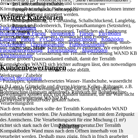
Siehe Herstellerinformationen
deswegen sind Farbunterschiede und Unterschiede im
Im Lieferumfang enthalten
Körnungsaufbau möglich. Farbe und Körnungsaufbau können immer
Fertiger Mischansatz Steinteppich
nur für eine Lieferung garantiert werden.
Eigenschaft
Weitere Kategorien
Anwendungsgebiete
Scheuerbeständig, UV-beständig, Schallschluckend, Langlebig,
Sockelkanten im Bodenbereich, Treppenaufkantungen (Setzstufen),
Pflegeleicht
Liste überspringen
kleinere Wandflächen, Küchenspiegel, Teilflächen als Ergänzung
Körnung
Bodenbeläge & Fliesen
Steinteppich
Fliesen
Vinylböden
anderer Beläge (z.B. Fliesen), Wandsockel und Podeste.
Sehr fein
Laminat
Parkett
PVC-Boden
Teppichboden
Korkböden
Der Untergrund muss griffig, ebenflächig, trocken, tragfähig, staub-
EAN
Sockelleisten
Übergangsprofile
Fußbodenzubehör
und rissfrei sein. Mürbe Schichten sind zu entfernen. Wir empfehlen
4251582524149
Fliesenlegerwerkzeug
Fliesenzubehör
Musterböden
grundsätzlich eine Grundierung mit Terralith Grundierung WAND KB
Abschlussprofile
da diese groben Quarzsandanteil enthält, damit der Terralith
Kompaktboden WAND sich leichter auftragen lässt, den notwendigen
Kundenbewertungen
Halt bekommt und nicht abrutscht oder abfällt.
Werkzeuge / Zubehör
Bereich überspringen
- Putzlappen, spülmittelversetztes Wasser- Handschuhe, wasserdicht
(z.B.Latex)- Glättekelle und diverse kleinere Kellen- Rührgerät, z.B.
Die Echtheit der Bewertungen wurde von uns nicht überprüft.
Bohrmaschine (langsam anlaufend)- Rührkorb für Bohrmaschine-
Bewertungen können auch von Kunden stammen, die die Ware nicht
Terralith Grundierung WAND KB
nachweislich genutzt oder gekauft haben.
Verarbeitungszeit
Nach dem Anmischen sollte der Terralith Kompaktboden WAND
sofort verarbeitet werden. Die Aushärtung beginnt mit dem Zeitpunkt
des Anmischens. Die Verarbeitungszeit für eine Mischung (1 m²)
Zahlarten
richtet sich stark nach der Umgebungstemperatur.Der Terralith
Kompaktboden Wand muss nach dem Öffnen innerhalb von 1h
verarbeitet werden. Deshalb muss zügig, frisch in frisch gearbeitet