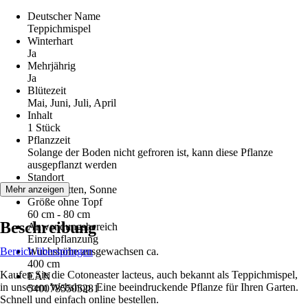
Deutscher Name
Teppichmispel
Winterhart
Ja
Mehrjährig
Ja
Blütezeit
Mai, Juni, Juli, April
Inhalt
1 Stück
Pflanzzeit
Solange der Boden nicht gefroren ist, kann diese Pflanze
ausgepflanzt werden
Standort
Halbschatten, Sonne
Mehr anzeigen
Größe ohne Topf
60 cm - 80 cm
Beschreibung
Anwendungsbereich
Einzelpflanzung
Bereich überspringen
Wuchshöhe ausgewachsen ca.
400 cm
Kaufen Sie die Cotoneaster lacteus, auch bekannt als Teppichmispel,
EAN
in unserem Webshop. Eine beeindruckende Pflanze für Ihren Garten.
5400785505281
Schnell und einfach online bestellen.