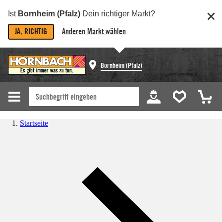
Ist
Bornheim (Pfalz)
Dein richtiger Markt?
JA, RICHTIG
Anderen Markt wählen
Bornheim (Pfalz)
Startseite