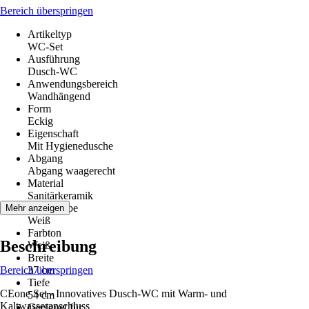
Bereich überspringen
Artikeltyp
WC-Set
Ausführung
Dusch-WC
Anwendungsbereich
Wandhängend
Form
Eckig
Eigenschaft
Mit Hygienedusche
Abgang
Abgang waagerecht
Material
Sanitärkeramik
Grundfarbe
Mehr anzeigen
Weiß
Farbton
Beschreibung
Weiß
Breite
Bereich überspringen
37 cm
Tiefe
CEone Set - Innovatives Dusch-WC mit Warm- und
54 cm
Kaltwasseranschluss
Geeignet für