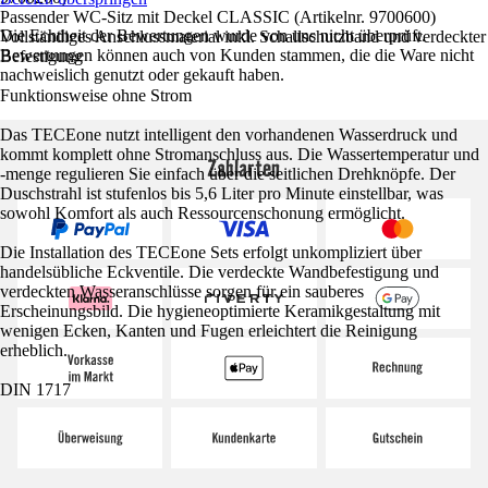
Passender WC-Sitz mit Deckel CLASSIC (Artikelnr. 9700600)
Die Echtheit der Bewertungen wurde von uns nicht überprüft.
Vollständiges Anschlussmaterial inkl. Schallschutzband und verdeckter
Bewertungen können auch von Kunden stammen, die die Ware nicht
Befestigung
nachweislich genutzt oder gekauft haben.
Funktionsweise ohne Strom
Das TECEone nutzt intelligent den vorhandenen Wasserdruck und
kommt komplett ohne Stromanschluss aus. Die Wassertemperatur und
Zahlarten
-menge regulieren Sie einfach über die seitlichen Drehknöpfe. Der
Duschstrahl ist stufenlos bis 5,6 Liter pro Minute einstellbar, was
sowohl Komfort als auch Ressourcenschonung ermöglicht.
Die Installation des TECEone Sets erfolgt unkompliziert über
handelsübliche Eckventile. Die verdeckte Wandbefestigung und
verdeckten Wasseranschlüsse sorgen für ein sauberes
Erscheinungsbild. Die hygieneoptimierte Keramikgestaltung mit
wenigen Ecken, Kanten und Fugen erleichtert die Reinigung
erheblich.
DIN 1717