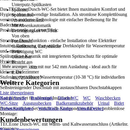
Unterputz-Spülkasten
Das TECEone Dusch-WC-Set bietet Ihnen maximalen Komfort und
Spülrand
Hygiene ohne aufwendige Installation. Als stromlose Komplettlösung
Spülrandlos
vereint es moderne Technologie mit einfacher Bedienung für Ihr
Absenkautomatik
Badezimmer.
Mit Absenkautomatik
Produktvorteile auf einen Blick:
Befestigungsart WC-Sitz
Von oben
Stromlose Duschfunktion - einfache Installation ohne Elektriker
Funktionen
Intuitive Bedienung über seitliche Drehknöpfe für Wassertemperatur
Gesäßdusche, Ladydusche
und -menge
Befestigung WC
Spülrandlose Keramik mit integriertem Spritzschutz für optimale
Unsichtbar
Hygiene
Besteht aus
Kompakte Bauform mit nur 542 mm Ausladung - ideal auch für
Mehr anzeigen
WC, WC-Sitz
kleinere Badezimmer
EAN
Stufenlos einstellbare Wassertemperatur (10-38 °C) für individuellen
4027255099197
Weitere Kategorien
Komfort
Selbstreinigender Duschstab mit austauschbaren Duschstabkappen
Liste überspringen
Komplettes Set für sofortige Installation
Bad & Sanitär
Badkeramik
Dusch WC
WC
Waschbecken
WC-Sitze
Ausgussbecken
Badkeramikzubehör
Urinal
Bidet
Dieses Komplett-Set enthält alle Komponenten für eine problemlose
Aufsatzspülkästen
Waschtisch-Säulen
Urinal-Deckel
Montage:
Kundenbewertungen
TECEone Dusch-WC mit Warm- und Kaltwasseranschluss (Artikelnr.
9700200)
Bereich überspringen