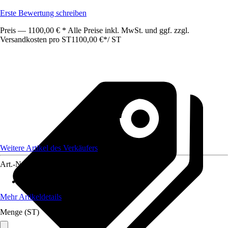
Erste Bewertung schreiben
Preis — 1100,00 € * Alle Preise inkl. MwSt. und ggf. zzgl.
Versandkosten pro ST
1100,00 €
*
/
ST
Weitere Artikel des Verkäufers
Art.-Nr.
12613430
Spülrand
:
Spülrandlos
Mehr Artikeldetails
Menge (ST)