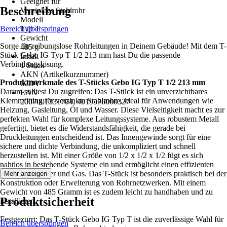
Geeignet für
Beschreibung
Verzinktes Stahlrohr
Modell
Bereich überspringen
Typ T
Gewicht
Sorge für reibungslose Rohrleitungen in Deinem Gebäude! Mit dem T-
485 g
Stück Gebo IG Typ T 1/2 213 mm hast Du die passende
Inhalt
Verbindungslösung.
1 Stück
AKN (Artikelkurznummer)
Produktmerkmale des T-Stücks Gebo IG Typ T 1/2 213 mm
62DY
Darum solltest Du zugreifen: Das T-Stück ist ein unverzichtbares
EAN
Klemmfitting für verzinkte Stahlrohre, ideal für Anwendungen wie
2007001331704, 4019576000327
Heizung, Gasleitung, Öl und Wasser. Diese Vielseitigkeit macht es zur
perfekten Wahl für komplexe Leitungssysteme. Aus robustem Metall
gefertigt, bietet es die Widerstandsfähigkeit, die gerade bei
Druckleitungen entscheidend ist. Das Innengewinde sorgt für eine
sichere und dichte Verbindung, die unkompliziert und schnell
herzustellen ist. Mit einer Größe von 1/2 x 1/2 x 1/2 fügt es sich
nahtlos in bestehende Systeme ein und ermöglicht einen effizienten
Fluss von Wasser und Gas. Das T-Stück ist besonders praktisch bei der
Mehr anzeigen
Konstruktion oder Erweiterung von Rohrnetzwerken. Mit einem
Gewicht von 485 Gramm ist es zudem leicht zu handhaben und zu
Produktsicherheit
installieren.
Festgezurrt: Das T-Stück Gebo IG Typ T ist die zuverlässige Wahl für
Bereich überspringen