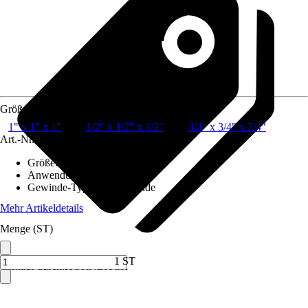
Größe
1" x 1" x 1"
1/2" x 1/2" x 1/2"
3/4" x 3/4" x 3/4"
Art.-Nr.
7036478
Größe
:
1/2" x 1/2" x 1/2"
Anwendung
:
Klemmen
Gewinde-Typ
:
Innengewinde
Mehr Artikeldetails
Menge (ST)
1 ST
Verkauf durch:
HORNBACH